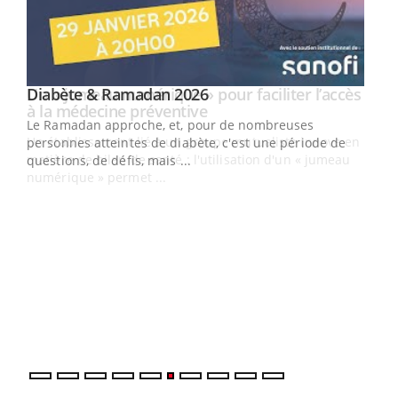
Youtube
Diabète & Ramadan 2026
Un « jumeau numérique » pour faciliter l’accès
Youtube
Youtube
Youtube
à la médecine préventive
Le Ramadan approche, et, pour de nombreuses
Un établissement lié à un groupe mutualiste innove en
personnes atteintes de diabète, c'est une période de
matière de bilan de santé : l'utilisation d'un « jumeau
questions, de défis, mais ...
numérique » permet ...
COU
You
Coup
vous
épis