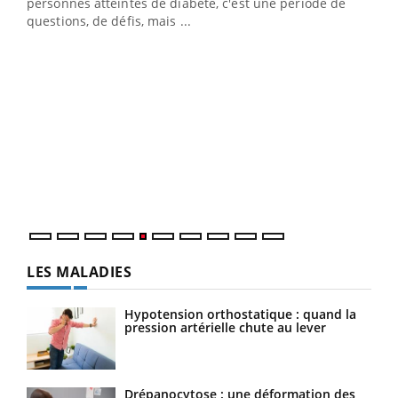
vie !
personnes atteintes de diabète, c'est une période de
…
questions, de défis, mais ...
Un 
You
à l
Un é
mati
numé
LES MALADIES
Hypotension orthostatique : quand la
pression artérielle chute au lever
Drépanocytose : une déformation des