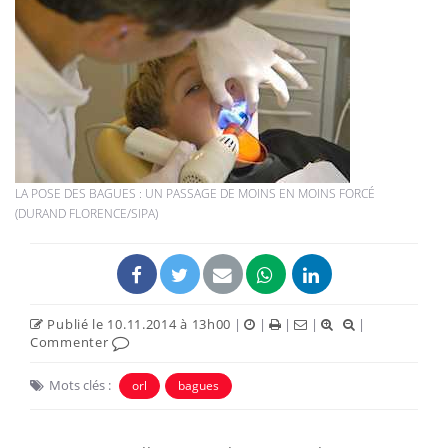
LA POSE DES BAGUES : UN PASSAGE DE MOINS EN MOINS FORCÉ
(DURAND FLORENCE/SIPA)
Publié le 10.11.2014 à 13h00
|
|
|
|
|
Commenter
Mots clés :
orl
bagues