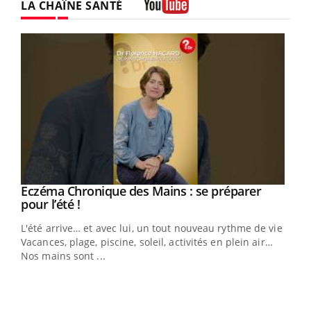
LA CHAÎNE SANTÉ
Youtube
Eczéma Chronique des Mains : se préparer
Youtube
Youtube
pour l’été !
L'été arrive… et avec lui, un tout nouveau rythme de vie !
Vacances, plage, piscine, soleil, activités en plein air…
Nos mains sont ...
Dia
You