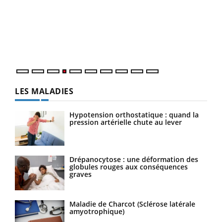
Le 
pers
ques
LES MALADIES
Hypotension orthostatique : quand la
pression artérielle chute au lever
Drépanocytose : une déformation des
globules rouges aux conséquences
graves
Maladie de Charcot (Sclérose latérale
amyotrophique)