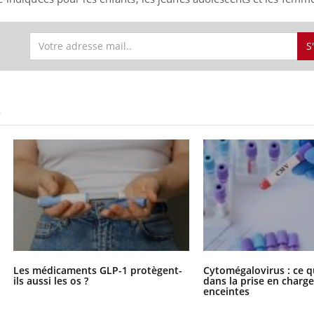
S
S
Grossesse et chaleur : ce
que dit la science
Le smartphone nuit-il à
Les médicaments GLP-1 protègent-
Cytomégalovirus : ce q
l'apprentissage de la
ils aussi les os ?
dans la prise en char
lecture ?
enceintes