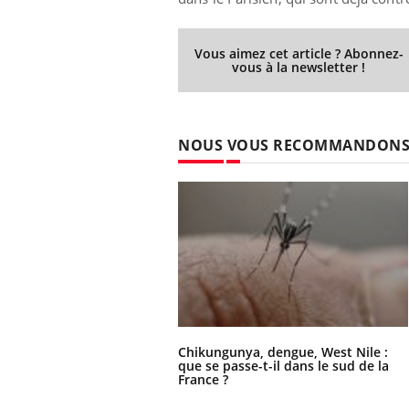
Vous aimez cet article ? Abonnez-
vous à la newsletter !
NOUS VOUS RECOMMANDON
e empêche-t-elle
Fortes chaleurs :
 la nuit ?
pourquoi le risque de
noyade grimpe-t-il ?
 fin du comprimé
Le Viagra pourrait-il
Chikungunya, dengue, West Nile :
jours se profile-t-
freiner la propagation du
que se passe-t-il dans le sud de la
n ?
cancer ?
France ?