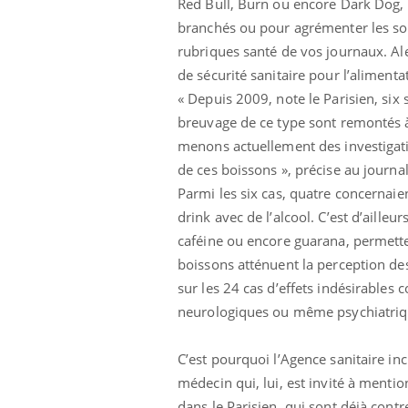
Red Bull, Burn ou encore Dark Dog, e
branchés ou pour agrémenter les soir
rubriques santé de vos journaux. Ale
de sécurité sanitaire pour l’alimenta
« Depuis 2009, note le Parisien, six
breuvage de ce type sont remontés à 
menons actuellement des investigatio
de ces boissons », précise au journal
Parmi les six cas, quatre concernaie
drink avec de l’alcool. C’est d’aille
caféine ou encore guarana, permette
boissons atténuent la perception des 
sur les 24 cas d’effets indésirables 
neurologiques ou même psychiatriq
C’est pourquoi l’Agence sanitaire in
médecin qui, lui, est invité à menti
dans le Parisien, qui sont déjà cont