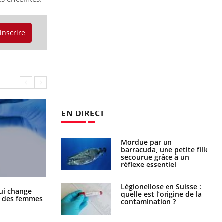
'inscrire
EN DIRECT
Mordue par un
Comment gérer le
barracuda, une petite fille
sommeil des enfants en
secourue grâce à un
vacances ?
réflexe essentiel
Légionellose en Suisse :
Bilan prévention : ce que
La sieste empêche-t-elle de dormir
ui change
quelle est l’origine de la
les kinés pourront
la nuit ?
ge des femmes
contamination ?
bientôt faire