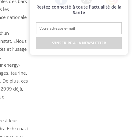
bles des bars
Restez connecté à toute l’actualité de la
Twitter
Facebook
Instagram
s les
Santé
nce nationale
 d’un
onstat. «Nous
S'INSCRIRE À LA NEWSLETTER
ès et l’usage
s.
ur energy-
ages, taurine,
 De plus, ces
t 2009 déjà,
que
re à leur
ndra Echkenazi
es enceintes.