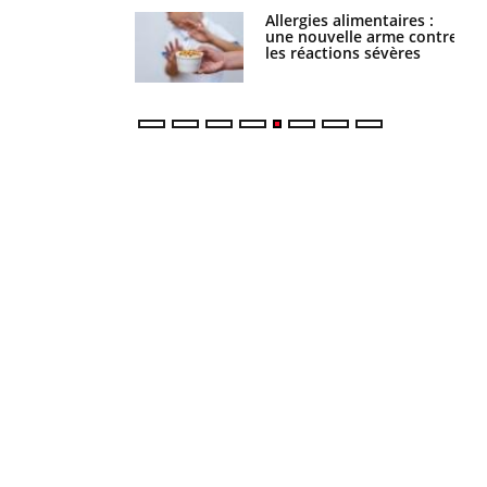
Allergies alimentaires :
TDAH : quel est ce
une nouvelle arme contre
traitement autorisé aux
les réactions sévères
États-Unis ?