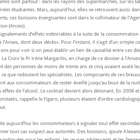
lles sont partout : dans les rayons des supermarchés, sur les ta
ées étudiantes. Mais, aujourd’hui, elles se retrouvent aussi dan
rte, ces boissons énergisantes sont dans le collimateur de l’Age
tion (Anses).
 signalements d’effets indésirables à la suite de la consommation
l’Anses, dont deux décès». Pour l’instant, il s’agit d’un simple c
ns pour voir si on peut établir un lien de causalité entre ces déc
 La Croix le Pr Irène Margaritis, en charge de ce dossier à l’Anse
nt des personnes de moins de trente ans et cinq avaient avalé le
urs ce que redoutent les spécialistes. Les composants de ces breuv
nt aux consommateurs de rester éveillé jusqu’au bout de la nuit.
effets de l’alcool. Le cocktail devient alors détonant. En 2008 e
constatés, rappelle le Figaro, plusieurs étaient d’ordre cardiologi
ue.
cite aujourd’hui les consommateurs à signaler tout effet secondai
onner tout cas suspect aux autorités. Des boissons, ajoute Alexa
re-indiquées pour les enfants, les jeunes adolescents et les femm