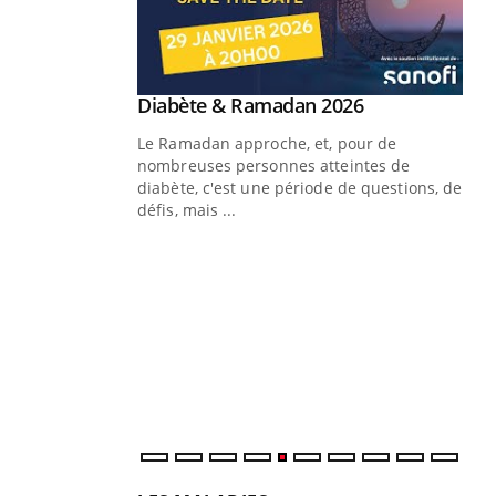
Youtube
Diabète & Ramadan 2026
Youtube
Le Ramadan approche, et, pour de
nombreuses personnes atteintes de
diabète, c'est une période de questions, de
défis, mais ...
Un « jumeau numérique » pour
CO
Youtube
You
faciliter l’accès à la médecine
Youtube
Cou
préventive
nou
Un établissement lié à un groupe
bou
mutualiste innove en matière de bilan de
épi
santé : l'utilisation d'un « jumeau
numérique » permet ...