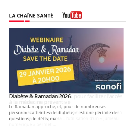
LA CHAÎNE SANTÉ
Youtube
Youtube
Diabète & Ramadan 2026
Un « jumeau numérique » pour faciliter l’accès
Youtube
Youtube
Youtube
à la médecine préventive
Le Ramadan approche, et, pour de nombreuses
Un établissement lié à un groupe mutualiste innove en
personnes atteintes de diabète, c'est une période de
matière de bilan de santé : l'utilisation d'un « jumeau
questions, de défis, mais ...
numérique » permet ...