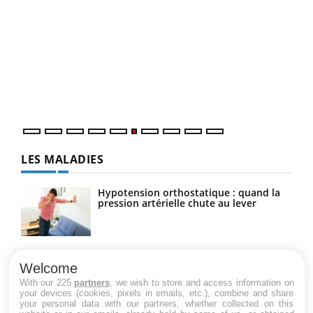
COU
You
Coup
vous
épis
LES MALADIES
Hypotension orthostatique : quand la
pression artérielle chute au lever
Drépanocytose : une déformation des
globules rouges aux conséquences
Welcome
graves
With our 225
partners
, we wish to store and access information on
your devices (cookies, pixels in emails, etc.), combine and share
your personal data with our partners, whether collected on this