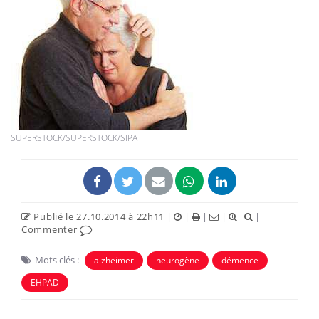
SUPERSTOCK/SUPERSTOCK/SIPA
Publié le 27.10.2014 à 22h11
|
|
|
|
|
Commenter
Mots clés :
alzheimer
neurogène
démence
EHPAD