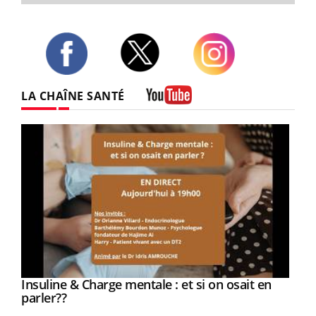
Twitter
Facebook
Instagram
LA CHAÎNE SANTÉ
Youtube
Youtube
Insuline & Charge mentale : et si on osait en
Youtube
Youtube
parler??