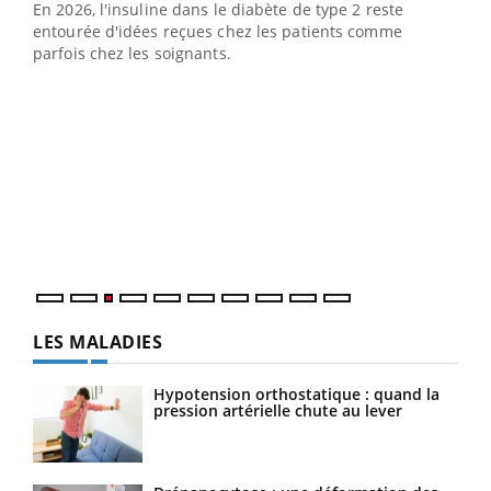
En 2026, l'insuline dans le diabète de type 2 reste
entourée d'idées reçues chez les patients comme
parfois chez les soignants.
Ecz
You
pour
L'ét
Vaca
Nos 
LES MALADIES
Hypotension orthostatique : quand la
pression artérielle chute au lever