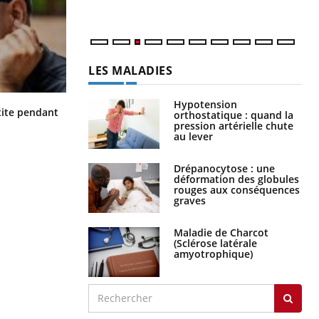
LES MALADIES
Hypotension
Hantavirus : un cas détecté chez un
ite pendant
orthostatique : quand la
touriste en France
pression artérielle chute
au lever
Drépanocytose : une
déformation des globules
rouges aux conséquences
graves
Maladie de Charcot
(Sclérose latérale
amyotrophique)