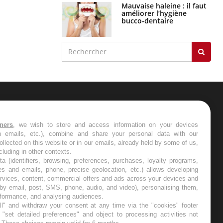
Mauvaise haleine : il faut
améliorer l’hygiène
bucco-dentaire
ER
tners
, we wish to store and access information on your devices
in emails, etc.), combine and share your personal data with our
s les semaines les meilleures
ollected on this website or in our emails, already held by some of us,
ncluding in other contexts.
ta (identifiers, browsing, preferences, purchases, loyalty programs,
es and emails, phone, precise geolocation, etc.) allows developing
ervices, content, commercial offers and ads across your devices and
 by email, post, SMS, phone, audio, and video), personalising them,
RE
rformance, and analysing audiences.
l" and withdraw your consent at any time via the "cookies" footer
"set detailed preferences" and object to processing activities not