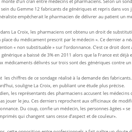
e monte d’un cran entre médecins et pharmaciens. Selon un sond
 sein du Gemme 12 fabricants de génériques et repris dans vos 
généraliste empêcherait le pharmacien de délivrer au patient un 
Bébés, jeunes enfants :
Hantavir
 dans La Croix, les pharmaciens ont obtenu un droit de substituti
quelle trousse à
détecté 
a place du médicament prescrit par le médecin ». Ce dernier a n
pharmacie pour les
en Fran
vacances ?
ention « non substituable » sur l’ordonnance. C’est ce droit dont
 générique a baissé de 3% en 2011 alors que la France est déjà 
Syndrome métabolique :
Mortalit
quels sont les meilleurs
rapport 
x médicaments délivrés sur trois sont des génériques contre un
exercices physiques ?
son tau
t les chiffres de ce sondage réalisé à la demande des fabricants
Comment éviter une otite
Grossess
rd’hui, souligne La Croix, en publiant une étude plus précise.
pendant les vacances ?
naturel 
des che
idien, les représentants des pharmaciens accusent les médecins 
as jouer le jeu. Ces derniers reprochent aux officinaux de modifi
onnance. Du coup, confie un médecin, les personnes âgées « se 
mprimés qui changent sans cesse d’aspect et de couleur».
ns, cette opposition entre professionnels a fait naître un doute 