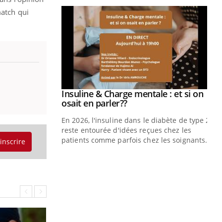
match qui
prendre pour
illard mental ou
ptômes de la
ples ce qui la rend
Insuline & Charge mentale : et si on
Youtube
Youtube
osait en parler??
En 2026, l'insuline dans le diabète de type 2
reste entourée d'idées reçues chez les
patients comme parfois chez les soignants.
'inscrire
Ec
You
pré
L'é
ryt
sol
sont