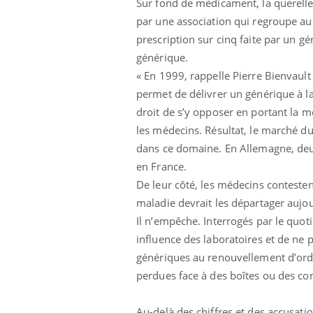
Sur fond de médicament, la querell
par une association qui regroupe au
prescription sur cinq faite par un 
générique.
« En 1999, rappelle Pierre Bienvault
permet de délivrer un générique à l
droit de s’y opposer en portant la m
les médecins. Résultat, le marché du
dans ce domaine. En Allemagne, deu
en France.
De leur côté, les médecins contesten
maladie devrait les départager aujou
Il n’empêche. Interrogés par le quot
influence des laboratoires et de ne p
génériques au renouvellement d’ord
perdues face à des boîtes ou des co
Au-delà des chiffres et des accusatio