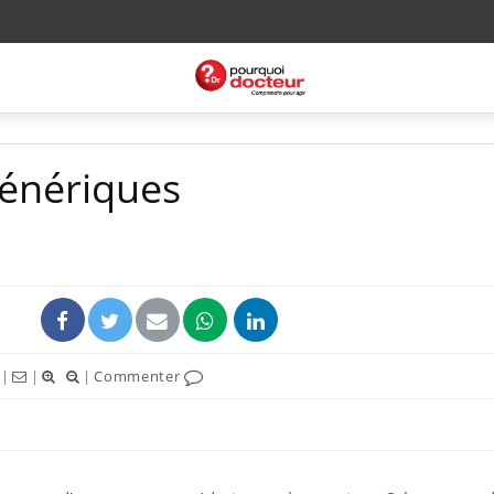
génériques
|
|
|
Commenter