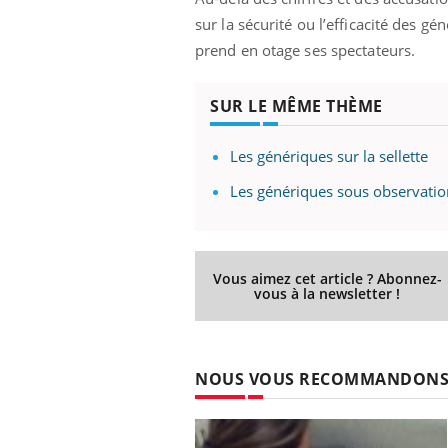
sur la sécurité ou l’efficacité des 
prend en otage ses spectateurs.
SUR LE MÊME THÈME
Les génériques sur la sellette
Ecz
You
Les génériques sous observatio
exp
Il y
d'au
Vous aimez cet article ? Abonnez-
ques
vous à la newsletter !
mont
NOUS VOUS RECOMMANDON