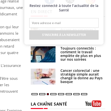
age réalisé
Restez connecté à toute l’actualité de la
Twitter
Facebook
Instagram
journaux, une
Santé
EN DIRECT
médicament
us : un cas
Comment oublier les
on qui leur
chez un touriste
écrans en vacances ?
éanmoins le
ce
S'INSCRIRE À LA NEWSLETTER
 abuseraient
en retard
é infantile : un
Toujours connectés :
s’interroge sur
comment le travail
 sur quatre
x élevé en France
empiète de plus en plus
sur nos soirées
. L’assurance
e à risque : ce jus
Cancer colorectal : une
attire l'attention
stratégie simple aurait
rcheurs
changé la donne au Pays
d’être sous
basque
er les
retrouvent
LA CHAÎNE SANTÉ
dans l’opinion
Youtube