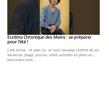
Eczéma Chronique des Mains : se préparer
Youtube
Youtube
pour l’été !
L'été arrive… et avec lui, un tout nouveau rythme de vie !
Vacances, plage, piscine, soleil, activités en plein air…
Nos mains sont ...
Dia
You
Le 
pers
ques