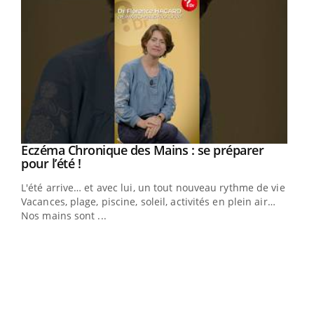
Eczéma Chronique des Mains : se préparer
Youtube
Youtube
pour l’été !
L'été arrive… et avec lui, un tout nouveau rythme de vie !
Vacances, plage, piscine, soleil, activités en plein air…
Nos mains sont ...
Dia
You
Le 
pers