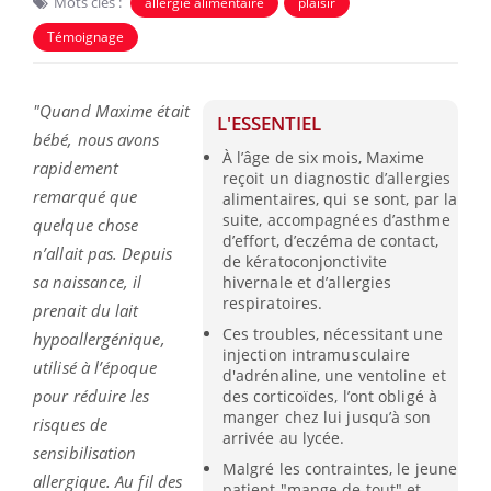
Mots clés :
allergie alimentaire
plaisir
Témoignage
"Quand Maxime était
L'ESSENTIEL
bébé, nous avons
À l’âge de six mois, Maxime
rapidement
reçoit un diagnostic d’allergies
remarqué que
alimentaires, qui se sont, par la
suite, accompagnées d’asthme
quelque chose
d’effort, d’eczéma de contact,
n’allait pas. Depuis
de kératoconjonctivite
sa naissance, il
hivernale et d’allergies
respiratoires.
prenait du lait
Ces troubles, nécessitant une
hypoallergénique,
injection intramusculaire
utilisé à l’époque
d'adrénaline, une ventoline et
pour réduire les
des corticoïdes, l’ont obligé à
manger chez lui jusqu’à son
risques de
arrivée au lycée.
sensibilisation
Malgré les contraintes, le jeune
allergique. Au fil des
patient "mange de tout" et