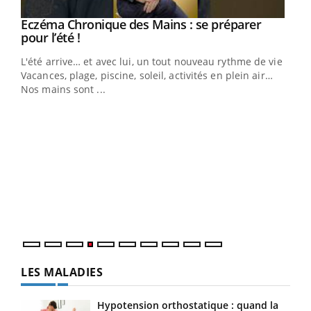
Eczéma Chronique des Mains : se préparer
Youtube
Youtube
pour l’été !
L'été arrive… et avec lui, un tout nouveau rythme de vie !
Vacances, plage, piscine, soleil, activités en plein air…
Nos mains sont ...
Dia
You
Le 
pers
ques
LES MALADIES
Hypotension orthostatique : quand la