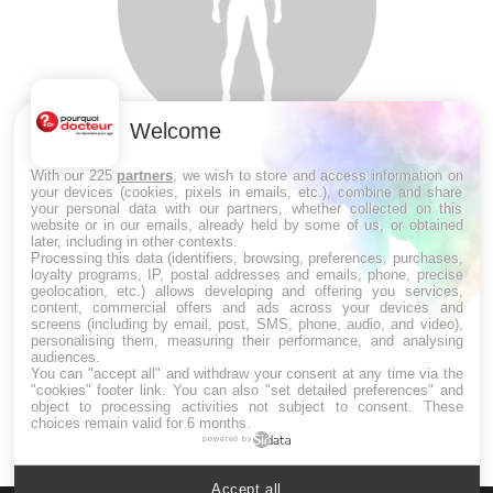
Welcome
SYMPTÔMES
With our 225
partners
, we wish to store and access information on
your devices (cookies, pixels in emails, etc.), combine and share
your personal data with our partners, whether collected on this
Douleurs de l’avant-pied : des
website or in our emails, already held by some of us, or obtained
métatarsalgies à 90 % liées à problème
later, including in other contexts.
d’appui
Processing this data (identifiers, browsing, preferences, purchases,
loyalty programs, IP, postal addresses and emails, phone, precise
geolocation, etc.) allows developing and offering you services,
content, commercial offers and ads across your devices and
Mauvaise haleine : il faut améliorer
screens (including by email, post, SMS, phone, audio, and video),
l’hygiène bucco-dentaire
personalising them, measuring their performance, and analysing
audiences.
You can "accept all" and withdraw your consent at any time via the
"cookies" footer link
. You can also "set detailed preferences" and
object to processing activities not subject to consent. These
choices remain valid for 6 months.
powered by
Accept all