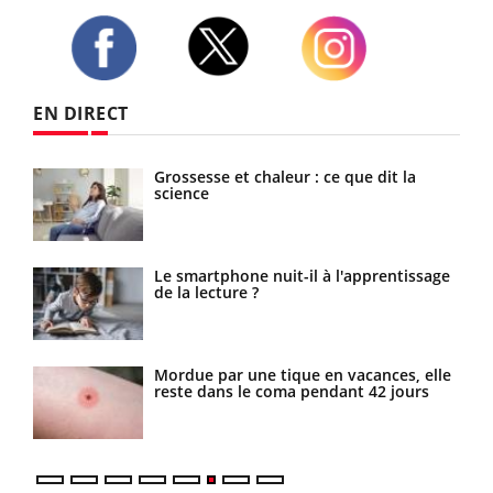
Twitter
Facebook
Instagram
EN DIRECT
Grossesse et chaleur : ce que dit la
Mordue par un barracuda, une petite
science
fille secourue grâce à un réflexe
essentiel
Le smartphone nuit-il à l'apprentissage
Légionellose en Suisse : quelle est
de la lecture ?
l’origine de la contamination ?
Mordue par une tique en vacances, elle
Allergies alimentaires : une nouvelle
reste dans le coma pendant 42 jours
arme contre les réactions sévères