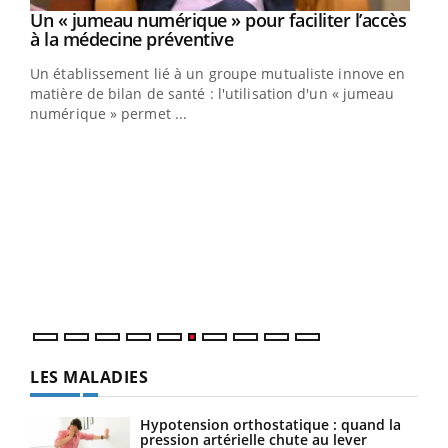
Youtube
Un « jumeau numérique » pour faciliter l’accès
COUP DE FOOD sur le diabète
Youtube
Youtube
Youtube
à la médecine préventive
Coup de food sur le diabète, c'est votre nouveau rendez-
Un établissement lié à un groupe mutualiste innove en
vous culinaire qui bouscule les idées reçues ! Dans cet
matière de bilan de santé : l'utilisation d'un « jumeau
épisode, une ...
numérique » permet ...
Qua
You
"Les
trav
DRH 
LES MALADIES
Hypotension orthostatique : quand la
pression artérielle chute au lever