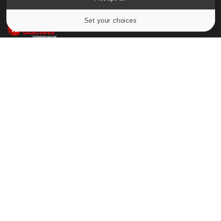
Set your choices
Cookies settings
Le site santé de référence avec chaque jour toute l'actualité
médicale decryptée par des médecins en exercice et les
conseils des meilleurs spécialistes.
À PROPOS
Données personnelles et cookies
Qui sommes-nous
Conditions d'utilisation
Plan du site
Mentions Légales
Nous contacter