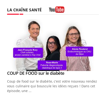
LA CHAÎNE SANTÉ
Youtube
Youtube
Yout
COUP DE FOOD sur le diabète
Quand l’entreprise mise sur le bien être global
Youtube
Youtube
Coup de food sur le diabète, c'est votre nouveau rendez-
"Les rendez-vous de la santé et de la qualité de vie au
vous culinaire qui bouscule les idées reçues ! Dans cet
travail" de Pourquoi Docteur reçoivent Régis Blugeon,
épisode, une ...
DRH et directeur ...