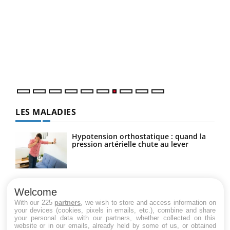
Ecz
You
(3/3
Dans
vous
quot
LES MALADIES
Hypotension orthostatique : quand la
pression artérielle chute au lever
Drépanocytose : une déformation des
globules rouges aux conséquences
Welcome
graves
With our 225
partners
, we wish to store and access information on
your devices (cookies, pixels in emails, etc.), combine and share
your personal data with our partners, whether collected on this
website or in our emails, already held by some of us, or obtained
Maladie de Charcot (Sclérose latérale