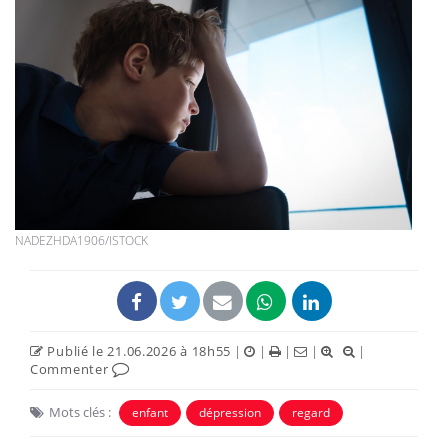
NADEZHDA1906/ISTOCK
Publié le 21.06.2026 à 18h55
|
|
|
|
|
Commenter
Mots clés :
enfant
dépression
regard