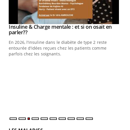
Youtube
Insuline & Charge mentale : et si on osait en
Youtube
Youtube
parler??
En 2026, l'insuline dans le diabète de type 2 reste
entourée d'idées reçues chez les patients comme
parfois chez les soignants.
Ecz
You
pour
L'ét
Vaca
Nos 