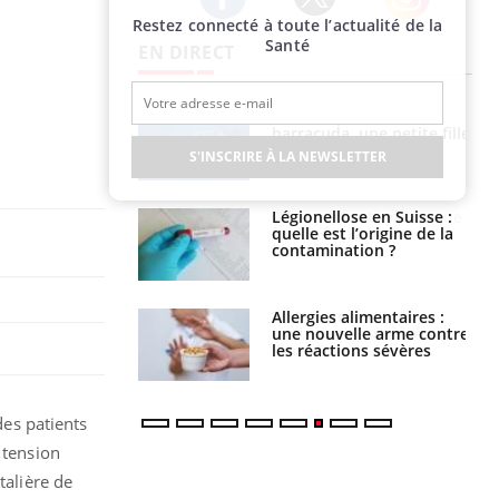
Restez connecté à toute l’actualité de la
Twitter
Facebook
Instagram
Santé
EN DIRECT
par un
Comment gérer le
a, une petite fille
sommeil des enfants en
e grâce à un
vacances ?
S'INSCRIRE À LA NEWSLETTER
essentiel
lose en Suisse :
Bilan prévention : ce que
st l’origine de la
les kinés pourront
nation ?
bientôt faire
s alimentaires :
TDAH : quel est ce
velle arme contre
traitement autorisé aux
tions sévères
États-Unis ?
des patients
 tension
talière de