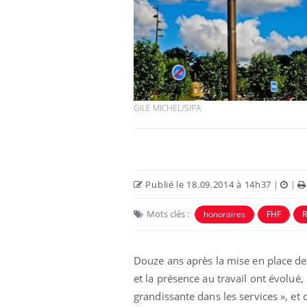
e empêche-t-elle
Fortes chaleurs :
 la nuit ?
pourquoi le risque de
noyade grimpe-t-il ?
GILE MICHEL/SIPA
 fin du comprimé
Le Viagra pourrait-il
jours se profile-t-
freiner la propagation du
n ?
cancer ?
Publié le 18.09.2014 à 14h37
|
|
 votre ventre
Pourquoi manger moins
l les premiers
de protéines pourrait
Mots clés :
honoraires
FHF
R
 vos vacances ?
finalement être bénéfique
Douze ans après la mise en place des 
et la présence au travail ont évolué
grandissante dans les services », et