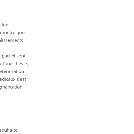
tion
démontre que
blissements
 partiel sont
u l’anesthésie,
térioration
médicaux s’est
ugmentation
souhaite,