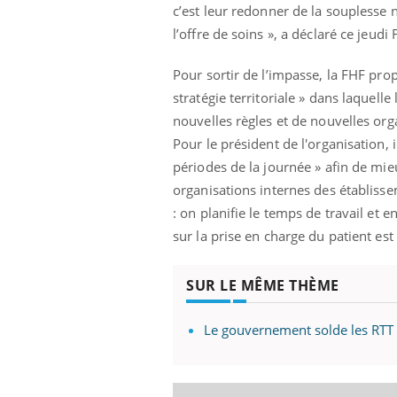
c’est leur redonner de la souplesse n
l’offre de soins », a déclaré ce jeudi
Pour sortir de l’impasse, la FHF pro
stratégie territoriale » dans laquel
nouvelles règles et de nouvelles org
Pour le président de l'organisation, 
périodes de la journée » afin de mieu
organisations internes des établisse
: on planifie le temps de travail et e
sur la prise en charge du patient es
SUR LE MÊME THÈME
prendre pour
Insuline & Charge mentale : et si on
Ecz
Youtube
You
Le gouvernement solde les RTT à
Youtube
osait en parler??
pré
llard mental ou
En 2026, l'insuline dans le diabète de type 2
L'ét
tômes de la
reste entourée d'idées reçues chez les
ryth