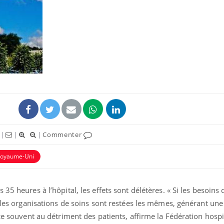
Grossesse et chaleur : ce
Mordue 
que dit la science
barracud
secouru
réflexe 
Le smartphone nuit-il à
Légionel
l'apprentissage de la
quelle e
lecture ?
contami
|
|
|
Commenter
Mordue par une tique en
Allergie
vacances, elle reste dans
une nou
oyaume-Uni
le coma pendant 42 jours
les réac
35 heures à l’hôpital, les effets sont délétères. « Si les besoins 
, les organisations de soins sont restées les mêmes, générant une
 ce souvent au détriment des patients, affirme la Fédération hospi