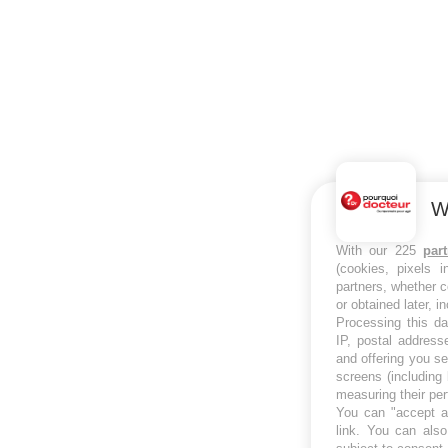
W
With our 225
par
(cookies, pixels 
partners, whether c
or obtained later, i
Processing this da
IP, postal address
and offering you s
screens (including
measuring their pe
You can "accept al
link
. You can also 