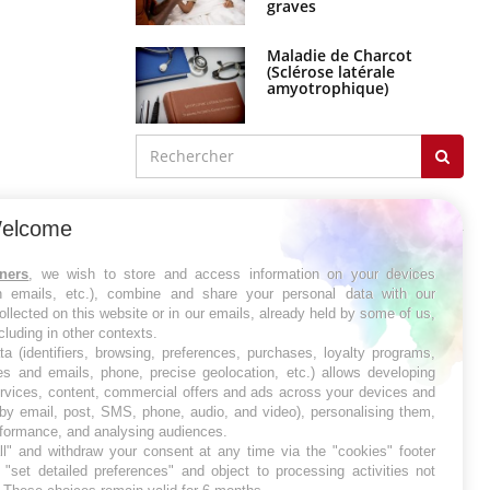
Maladie de Charcot
(Sclérose latérale
amyotrophique)
J'AI MAL
elcome
tners
, we wish to store and access information on your devices
in emails, etc.), combine and share your personal data with our
ollected on this website or in our emails, already held by some of us,
ncluding in other contexts.
ta (identifiers, browsing, preferences, purchases, loyalty programs,
es and emails, phone, precise geolocation, etc.) allows developing
ervices, content, commercial offers and ads across your devices and
 by email, post, SMS, phone, audio, and video), personalising them,
rformance, and analysing audiences.
l" and withdraw your consent at any time via the "cookies" footer
"set detailed preferences" and object to processing activities not