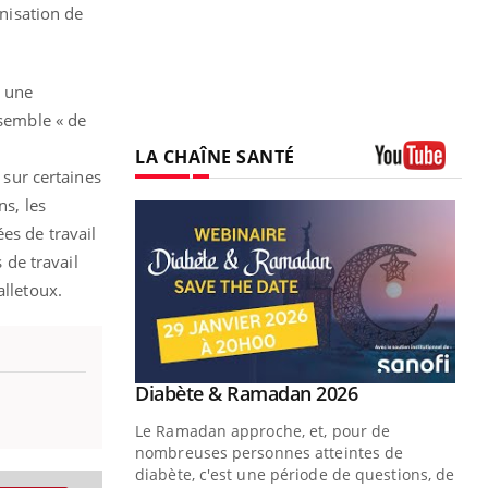
anisation de
« une
nsemble « de
LA CHAÎNE SANTÉ
 sur certaines
Youtube
ns, les
es de travail
 de travail
alletoux.
Youtube
2026
Un « jumeau numérique » pour
Youtube
faciliter l’accès à la médecine
 pour de
Youtube
préventive
teintes de
Un établissement lié à un groupe
e de questions, de