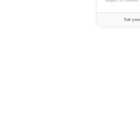
subject to consent
Set you
À PROPOS
NEWSLETT
Recevez toute
Données personnelles et cookies
infos santé