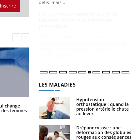
mutualiste innove en matière de bilan de
'inscrire
santé : l'utilisation d'un « jumeau
CO
You
numérique » permet ...
Cou
nou
bou
épi
LES MALADIES
Hypotension
orthostatique : quand la
pression artérielle chute
La sieste empêche-t-elle de dormir
ui change
au lever
la nuit ?
ge des femmes
Drépanocytose : une
déformation des globules
rouges aux conséquences
graves