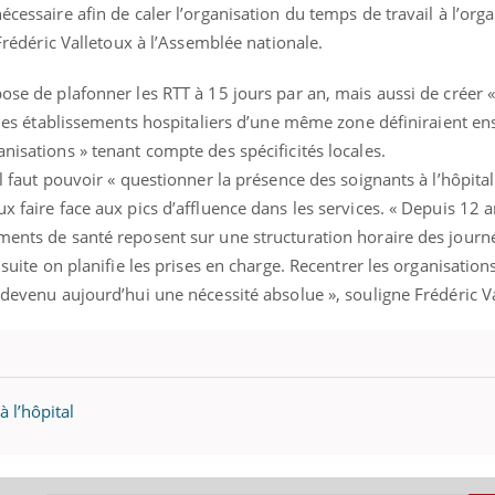
écessaire afin de caler l’organisation du temps de travail à l’org
 Frédéric Valletoux à l’Assemblée nationale.
pose de plafonner les RTT à 15 jours par an, mais aussi de créer 
le les établissements hospitaliers d’une même zone définiraient e
anisations » tenant compte des spécificités locales.
il faut pouvoir « questionner la présence des soignants à l’hôpital
x faire face aux pics d’affluence dans les services. « Depuis 12 a
ments de santé reposent sur une structuration horaire des journé
nsuite on planifie les prises en charge. Recentrer les organisations
t devenu aujourd’hui une nécessité absolue », souligne Frédéric V
éma Chronique des Mains : se
Diabète & Ramadan 
tube
Youtube
 l’hôpital
Youtube
parer pour l’été !
Le Ramadan approche, et,
é arrive… et avec lui, un tout nouveau
nombreuses personnes at
me de vie ! Vacances, plage, piscine,
diabète, c'est une périod