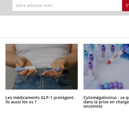
il, activités en plein air… Nos mains
défis, mais ...
S
 ...
S
Les médicaments GLP-1 protègent-
Cytomégalovirus : ce q
ils aussi les os ?
dans la prise en char
enceintes