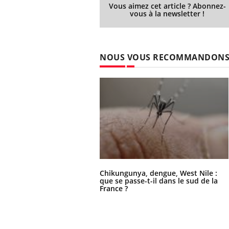
les ce qui la rend
patients comme parfois chez les soignants.
sole
Vous aimez cet article ? Abonnez-
vous à la newsletter !
sont
NOUS VOUS RECOMMANDON
Chikungunya, dengue, West Nile :
que se passe-t-il dans le sud de la
France ?