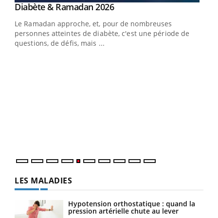
Youtube
Diabète & Ramadan 2026
Youtube
Le Ramadan approche, et, pour de nombreuses
vie !
personnes atteintes de diabète, c'est une période de
…
questions, de défis, mais ...
Un 
You
à l
Un é
mati
numé
LES MALADIES
Hypotension orthostatique : quand la
pression artérielle chute au lever