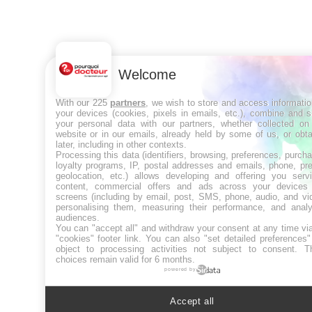
Welcome
With our 225
partners
, we wish to store and access informati
your devices (cookies, pixels in emails, etc.), combine and 
your personal data with our partners, whether collected on 
website or in our emails, already held by some of us, or obt
later, including in other contexts.
Processing this data (identifiers, browsing, preferences, purch
loyalty programs, IP, postal addresses and emails, phone, pr
geolocation, etc.) allows developing and offering you servi
content, commercial offers and ads across your devices
screens (including by email, post, SMS, phone, audio, and vi
personalising them, measuring their performance, and analy
audiences.
You can "accept all" and withdraw your consent at any time vi
"cookies" footer link
. You can also "set detailed preferences
object to processing activities not subject to consent. T
choices remain valid for 6 months.
powered by
Accept all