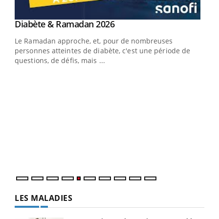
Youtube
Diabète & Ramadan 2026
Youtube
Le Ramadan approche, et, pour de nombreuses
vie !
personnes atteintes de diabète, c'est une période de
…
questions, de défis, mais ...
Un 
You
à l
Un é
mati
numé
LES MALADIES