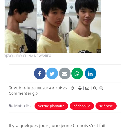
XJZ/QUIRKY CHINA NEWS/REX
Publié le 28.08.2014 à 10h26
|
|
|
|
|
Commenter
Mots clés :
verrue plantaire
pédophilie
sclérose
Il y a quelques jours, une jeune Chinois s’est fait