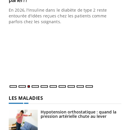
parler??
En 2026, l'insuline dans le diabète de type 2 reste
entourée d'idées reçues chez les patients comme
parfois chez les soignants.
Ecz
You
pour
L'ét
Vaca
Nos 
LES MALADIES
Hypotension orthostatique : quand la
pression artérielle chute au lever