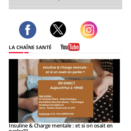
Twitter
Facebook
Instagram
LA CHAÎNE SANTÉ
Youtube
Youtube
Insuline & Charge mentale : et si on osait en
Youtube
Youtube