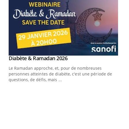
Youtube
Diabète & Ramadan 2026
Youtube
Le Ramadan approche, et, pour de nombreuses
vie !
personnes atteintes de diabète, c'est une période de
…
questions, de défis, mais ...
Un 
You
à l
Un é
mati