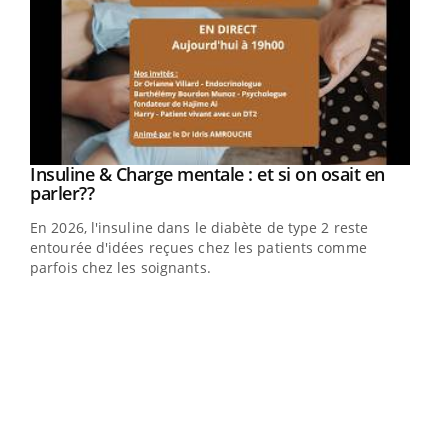
Youtube
Insuline & Charge mentale : et si on osait en
Youtube
Youtube
parler??
En 2026, l'insuline dans le diabète de type 2 reste
entourée d'idées reçues chez les patients comme
parfois chez les soignants.
Ecz
You
pour
L'ét
Vaca
Nos 