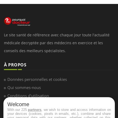
Le site santé de référence avec chaque jour toute l'actualité
médicale decryptée par des médecins en exercice et les
conseils des meilleurs spécialistes.
À PROPOS
Données personnelles et cookies
Qui sommes-nous
Conditions d'utilisation
Plan du site
Welcome
With our 225
partners
, we wish to store and access information on
Mentions Légales
your devices (cookies, pixels in emails, etc.), combine and share
your personal data with our partners, whether collected on this