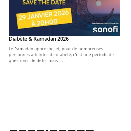
Youtube
Diabète & Ramadan 2026
Youtube
Le Ramadan approche, et, pour de nombreuses
vie !
personnes atteintes de diabète, c'est une période de
…
questions, de défis, mais ...
Un 
You
à l
Un é
mati
numé