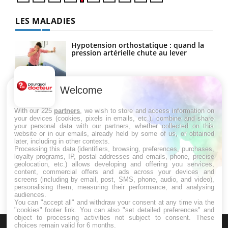
LES MALADIES
Hypotension orthostatique : quand la
pression artérielle chute au lever
Welcome
Drépanocytose : une déformation des
globules rouges aux conséquences
graves
With our 225
partners
, we wish to store and access information on
your devices (cookies, pixels in emails, etc.), combine and share
your personal data with our partners, whether collected on this
website or in our emails, already held by some of us, or obtained
Maladie de Charcot (Sclérose latérale
later, including in other contexts.
amyotrophique)
Processing this data (identifiers, browsing, preferences, purchases,
loyalty programs, IP, postal addresses and emails, phone, precise
geolocation, etc.) allows developing and offering you services,
content, commercial offers and ads across your devices and
screens (including by email, post, SMS, phone, audio, and video),
personalising them, measuring their performance, and analysing
audiences.
You can "accept all" and withdraw your consent at any time via the
"cookies" footer link
. You can also "set detailed preferences" and
object to processing activities not subject to consent. These
choices remain valid for 6 months.