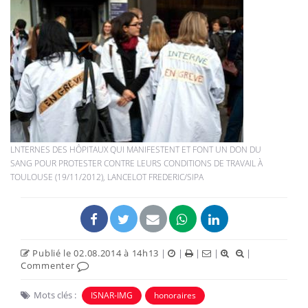
LNTERNES DES HÔPITAUX QUI MANIFESTENT ET FONT UN DON DU
SANG POUR PROTESTER CONTRE LEURS CONDITIONS DE TRAVAIL À
TOULOUSE (19/11/2012), LANCELOT FREDERIC/SIPA
Publié le 02.08.2014 à 14h13
|
|
|
|
|
Commenter
Mots clés :
ISNAR-IMG
honoraires