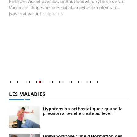
L'été arrive… et avec lui, un tout nouveau rythme de vie !
Vacances, plage, piscine, soleil, activités en plein air…
Nos mains sont ...
Dia
You
Le 
pers
ques
LES MALADIES
Hypotension orthostatique : quand la
pression artérielle chute au lever
Drépanocytose : une déformation des