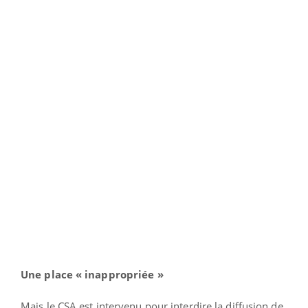
Une place « inappropriée »
Mais le CSA est intervenu pour interdire la diffusion de