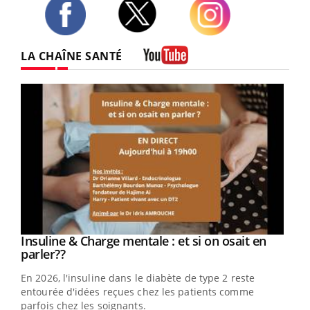
Twitter
Facebook
Instagram
LA CHAÎNE SANTÉ
Youtube
Youtube
Insuline & Charge mentale : et si on osait en
Youtube
Youtube
parler??
En 2026, l'insuline dans le diabète de type 2 reste
entourée d'idées reçues chez les patients comme
parfois chez les soignants.