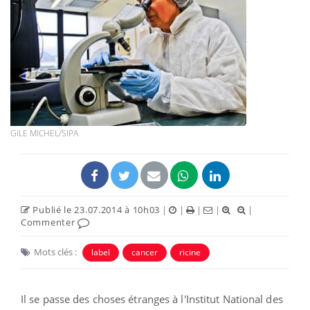
GILE MICHEL/SIPA
Publié le 23.07.2014 à 10h03
|
|
|
|
|
Commenter
Mots clés :
label
cancer
ricine
Il se passe des choses étranges à l'Institut National des