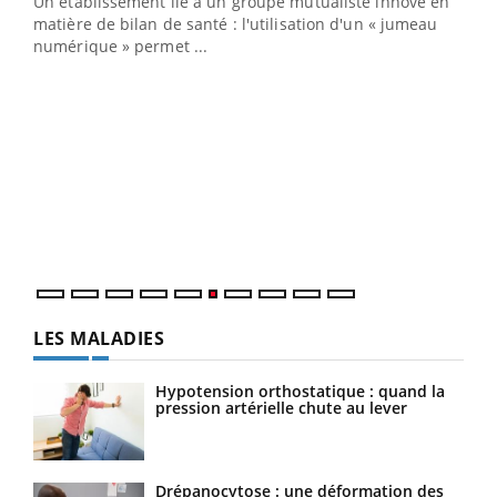
Un établissement lié à un groupe mutualiste innove en
e
matière de bilan de santé : l'utilisation d'un « jumeau
numérique » permet ...
COU
You
Coup
vous
épis
LES MALADIES
Hypotension orthostatique : quand la
pression artérielle chute au lever
Drépanocytose : une déformation des