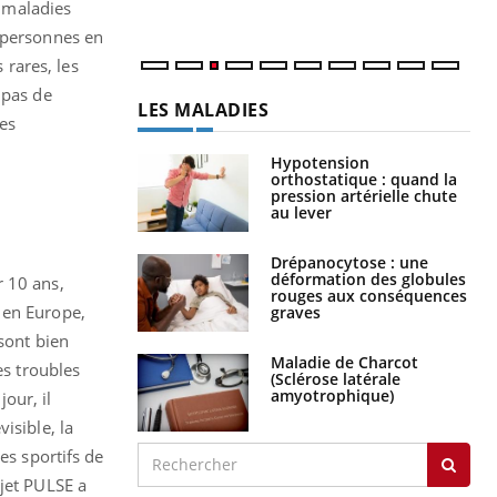
s maladies
0 personnes en
rares, les
 pas de
LES MALADIES
es
Hypotension
orthostatique : quand la
pression artérielle chute
au lever
Drépanocytose : une
déformation des globules
r 10 ans,
rouges aux conséquences
 en Europe,
graves
sont bien
Maladie de Charcot
es troubles
(Sclérose latérale
amyotrophique)
our, il
isible, la
es sportifs de
ojet PULSE a