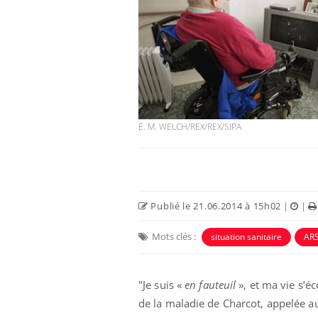
E. M. WELCH/REX/REX/SIPA
Publié le 21.06.2014 à 15h02
|
|
Mots clés :
situation sanitaire
AR
"Je suis «
en fauteuil
», et ma vie s’éc
de la maladie de Charcot, appelée a