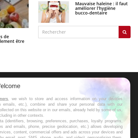
Mauvaise haleine : il faut
améliorer l’hygiène
bucco-dentaire
Grossesse et chaleur : ce que dit la
s de
science
alement être
elcome
ER
tners
, we wish to store and access information on your devices
in emails, etc.), combine and share your personal data with our
s les semaines les meilleures
ollected on this website or in our emails, already held by some of us,
ncluding in other contexts.
ta (identifiers, browsing, preferences, purchases, loyalty programs,
es and emails, phone, precise geolocation, etc.) allows developing
ervices, content, commercial offers and ads across your devices and
 by email, post, SMS, phone, audio, and video), personalising them,