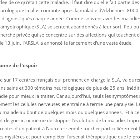
 de ce qu'était cette maladie. Il faut dire qu'elle fait partie de
neurologique la plus courante après la maladie d’Alzheimer. 800
t diagnostiqués chaque année. Comme souvent avec les maladies 
le amyotrophique (SLA) se sentent abandonnés à leur sort. Peu ou
herche privée qui se concentre sur des affections qui touchent d
le 13 juin, l'ARSLA a annoncé le lancement d'une vaste étude.
nne de l'espoir
 sur 17 centres français qui prennent en charge la SLA, va dure
ns sains et 300 témoins neurologiques de plus de 25 ans. Inédit
adie pour mieux la traiter. Car aujourd’hui, seuls les symptômes 
vement les cellules nerveuses et entraîne à terme une paralysie. L
u malade au bout de quelques mois ou quelques années. Et à ce j
t de guérir, ni même de stopper l'évolution de la maladie. Imprév
rentes d’un patient à l’autre et semble toucher particulièrement l
es mystères et pour compléter l’arsenal thérapeutique que le pr