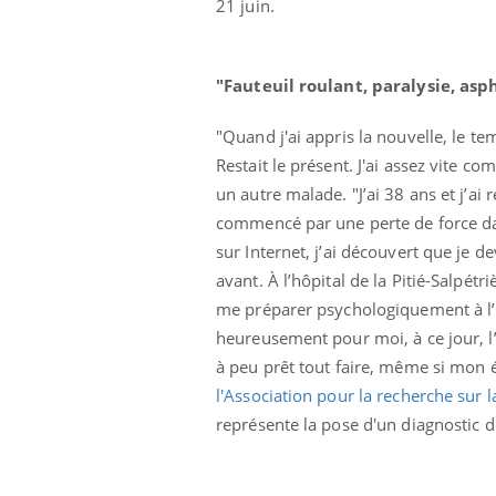
21 juin.
"Fauteuil roulant, paralysie, asph
"Quand j'ai appris la nouvelle, le tem
Restait le présent. J'ai assez vite co
un autre malade. "J’ai 38 ans et j’ai
Ecz
You
commencé par une perte de force d
exp
sur Internet, j’ai découvert que je d
Il y
avant. À l’hôpital de la Pitié-Salpétri
d'au
me préparer psychologiquement à l’in
ques
mont
heureusement pour moi, à ce jour, l
à peu prêt tout faire, même si mon é
l'Association pour la recherche sur 
représente la pose d'un diagnostic 