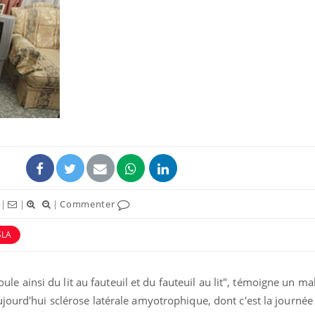
Fortes chaleurs :
Grossess
pourquoi le risque de
que dit 
noyade grimpe-t-il ?
Le Viagra pourrait-il
Le smart
freiner la propagation du
l'appren
cancer ?
lecture 
Pourquoi manger moins
Mordue 
|
|
|
Commenter
de protéines pourrait
vacances
finalement être bénéfique
le coma
SLA
oule ainsi du lit au fauteuil et du fauteuil au lit", témoigne un ma
ujourd'hui sclérose latérale amyotrophique, dont c'est la journé