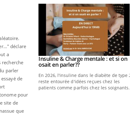
aléatoire.
r..." déclare
out a
prendre pour
Insuline & Charge mentale : et si on
Youtube
s recherche
Youtube
osait en parler??
du parler
illard mental ou
En 2026, l'insuline dans le diabète de type 2
te essayé de
ptômes de la
reste entourée d'idées reçues chez les
ort
ples ce qui la rend
patients comme parfois chez les soignants.
autonome pour
Ec
You
e site de
pré
 massue que
L'é
ryt
sol
sont