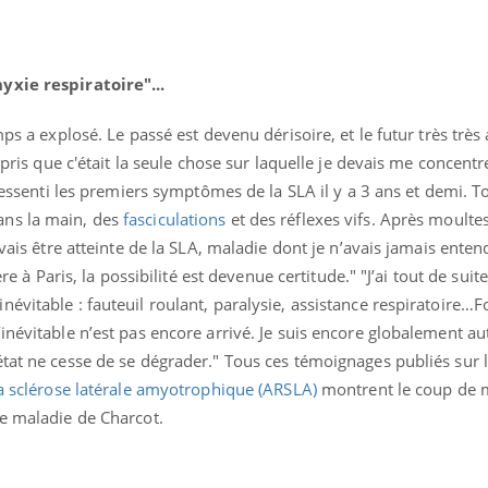
yxie respiratoire"...
ps a explosé. Le passé est devenu dérisoire, et le futur très très 
mpris que c'était la seule chose sur laquelle je devais me concentre
 ressenti les premiers symptômes de la SLA il y a 3 ans et demi. T
éma Chronique des Mains :
Carence en fer : com
tube
Youtube
ans la main, des
fasciculations
et des réflexes vifs. Après moulte
Youtube
Youtube
liquer ma maladie
prévenir
evais être atteinte de la SLA, maladie dont je n’avais jamais enten
 a des sujets qui sont faciles à aborder...
Fatigue, irritabilité, brou
ère à Paris, la possibilité est devenue certitude." "J’ai tout de sui
tres non ! D'un côté, poser des
même alopécie… Les sym
évitable : fauteuil roulant, paralysie, assistance respiratoire…F
tions sur la maladie d'un proche c'est
carence en fer sont multi
rer ...
...
’inévitable n’est pas encore arrivé. Je suis encore globalement 
tat ne cesse de se dégrader." Tous ces témoignages publiés sur l
la sclérose latérale amyotrophique (ARSLA)
montrent le coup de
de maladie de Charcot.