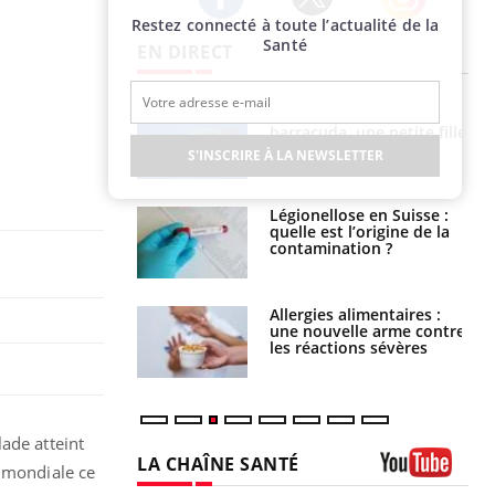
Restez connecté à toute l’actualité de la
Twitter
Facebook
Instagram
Santé
EN DIRECT
e et chaleur : ce
Mordue par un
la science
barracuda, une petite fille
secourue grâce à un
S'INSCRIRE À LA NEWSLETTER
réflexe essentiel
phone nuit-il à
Légionellose en Suisse :
tissage de la
quelle est l’origine de la
?
contamination ?
par une tique en
Allergies alimentaires :
, elle reste dans
une nouvelle arme contre
 pendant 42 jours
les réactions sévères
lade atteint
LA CHAÎNE SANTÉ
e mondiale ce
Youtube