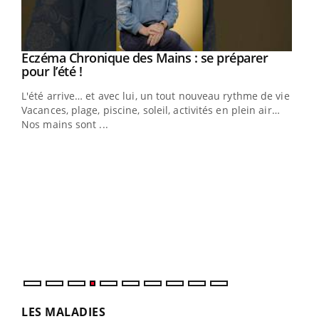
Eczéma Chronique des Mains : se préparer
Youtube
Youtube
pour l’été !
L'été arrive… et avec lui, un tout nouveau rythme de vie !
Vacances, plage, piscine, soleil, activités en plein air…
Nos mains sont ...
Dia
You
Le 
pers
ques
LES MALADIES