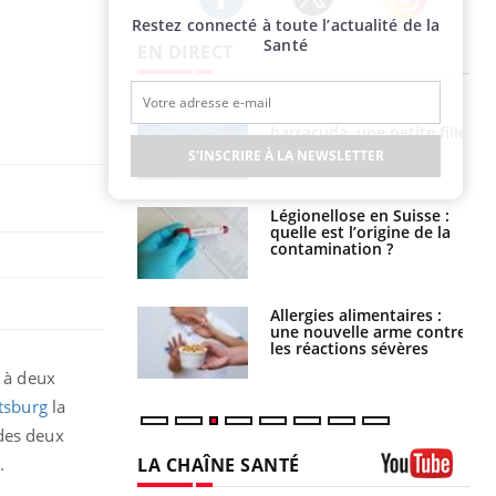
Restez connecté à toute l’actualité de la
Twitter
Facebook
Instagram
Santé
EN DIRECT
e et chaleur : ce
Mordue par un
la science
barracuda, une petite fille
secourue grâce à un
S'INSCRIRE À LA NEWSLETTER
réflexe essentiel
phone nuit-il à
Légionellose en Suisse :
tissage de la
quelle est l’origine de la
?
contamination ?
par une tique en
Allergies alimentaires :
, elle reste dans
une nouvelle arme contre
 pendant 42 jours
les réactions sévères
l à deux
ttsburg
la
 des deux
LA CHAÎNE SANTÉ
.
Youtube