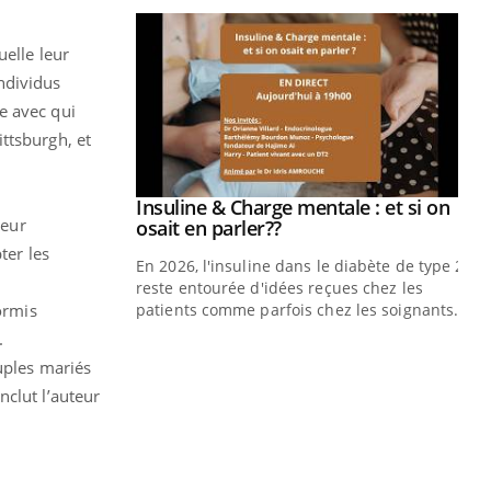
uelle leur
ndividus
e avec qui
ttsburgh, et
prendre pour
Insuline & Charge mentale : et si on
Youtube
leur
Youtube
osait en parler??
ter les
illard mental ou
En 2026, l'insuline dans le diabète de type 2
ptômes de la
reste entourée d'idées reçues chez les
ormis
ples ce qui la rend
patients comme parfois chez les soignants.
.
Ec
You
uples mariés
pré
nclut l’auteur
L'é
.
ryt
sol
sont