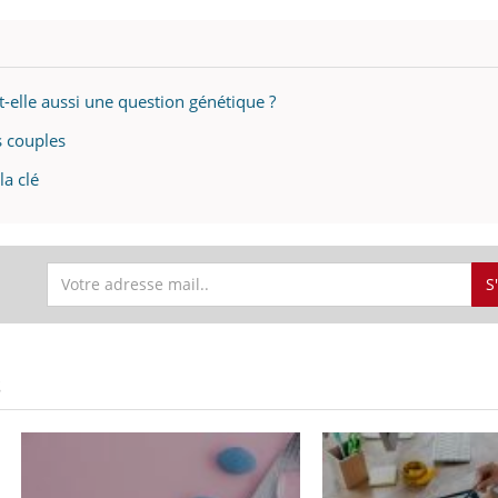
t-elle aussi une question génétique ?
s couples
a clé
S
S