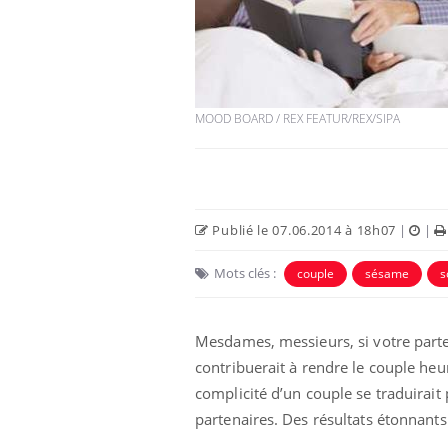
MOOD BOARD / REX FEATUR/REX/SIPA
Publié le 07.06.2014 à 18h07
|
|
Mots clés :
couple
sésame
s
Mesdames, messieurs, si votre parten
contribuerait à rendre le couple heu
complicité d’un couple se traduirai
partenaires. Des résultats étonnant