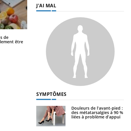
J'AI MAL
Grossesse et chaleur : ce que dit la
s de
science
alement être
SYMPTÔMES
Douleurs de l’avant-pied :
des métatarsalgies à 90 %
liées à problème d’appui