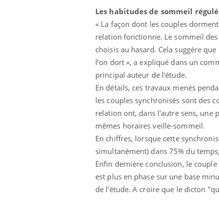
Les habitudes de sommeil régulé
« La façon dont les couples dorment 
relation fonctionne. Le sommeil des
choisis au hasard. Cela suggère que
l’on dort », a expliqué dans un com
principal auteur de l'étude.
En détails, ces travaux menés penda
Ecz
You
les couples synchronisés sont des cou
exp
relation ont, dans l'autre sens, une
Il y
mêmes horaires veille-sommeil.
d'au
En chiffres, lorsque cette synchroni
ques
mont
simultanément) dans 75% du temps, 
Enfin dernière conclusion, le couple
est plus en phase sur une base minut
de l'étude. A croire que le dicton "