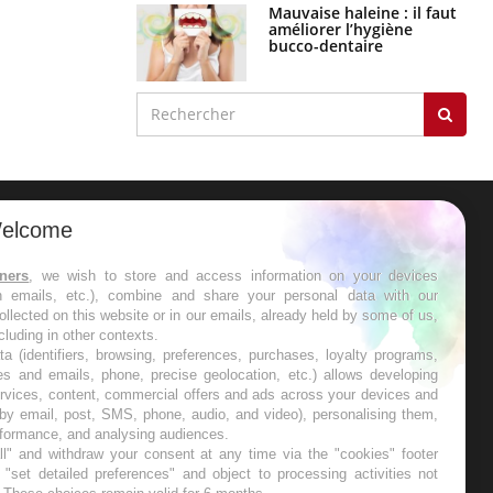
Mauvaise haleine : il faut
améliorer l’hygiène
bucco-dentaire
elcome
ER
tners
, we wish to store and access information on your devices
in emails, etc.), combine and share your personal data with our
s les semaines les meilleures
ollected on this website or in our emails, already held by some of us,
ncluding in other contexts.
ta (identifiers, browsing, preferences, purchases, loyalty programs,
es and emails, phone, precise geolocation, etc.) allows developing
ervices, content, commercial offers and ads across your devices and
 by email, post, SMS, phone, audio, and video), personalising them,
RE
rformance, and analysing audiences.
l" and withdraw your consent at any time via the "cookies" footer
"set detailed preferences" and object to processing activities not