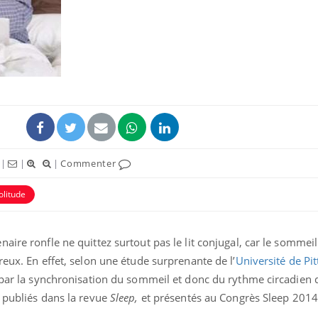
Fortes chaleurs :
Grossess
pourquoi le risque de
que dit 
noyade grimpe-t-il ?
Le Viagra pourrait-il
Le smart
freiner la propagation du
l'appren
cancer ?
lecture 
|
|
|
Commenter
olitude
Pourquoi manger moins
Mordue 
de protéines pourrait
vacances
finalement être bénéfique
le coma
aire ronfle ne quittez surtout pas le lit conjugal, car le sommei
reux. En effet, selon une étude surprenante de l’
Université de Pi
t par la synchronisation du sommeil et donc du rythme circadien
s publiés dans la revue
Sleep,
et présentés au Congrès Sleep 2014