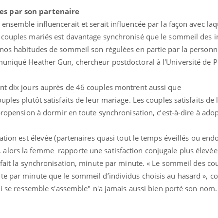
es par son partenaire
ensemble influencerait et serait influencée par la façon avec laq
 couples mariés est davantage synchronisé que le sommeil des i
 nos habitudes de sommeil son régulées en partie par la personn
muniqué Heather Gun, chercheur postdoctoral à l'Université de Pi
nt dix jours auprès de 46 couples montrent aussi que
éma Chronique des Mains :
Carence en fer : com
tube
Youtube
ples plutôt satisfaits de leur mariage. Les couples satisfaits de 
Youtube
Youtube
liquer ma maladie
prévenir
 propension à dormir en toute synchronisation, c’est-à-dire à adop
 a des sujets qui sont faciles à aborder...
Fatigue, irritabilité, brou
tres non ! D'un côté, poser des
même alopécie… Les sym
sation est élevée (partenaires quasi tout le temps éveillés ou end
tions sur la maladie d'un proche c'est
carence en fer sont multi
rer ...
...
alors la femme rapporte une satisfaction conjugale plus élevée
 fait la synchronisation, minute par minute. « Le sommeil des co
e par minute que le sommeil d’individus choisis au hasard », co
qui se ressemble s'assemble" n'a jamais aussi bien porté son nom