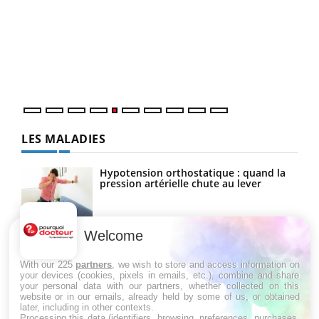
Un 
You
à l
Un é
mati
numé
LES MALADIES
Hypotension orthostatique : quand la
pression artérielle chute au lever
Welcome
Drépanocytose : une déformation des
globules rouges aux conséquences
graves
With our 225
partners
, we wish to store and access information on
your devices (cookies, pixels in emails, etc.), combine and share
your personal data with our partners, whether collected on this
website or in our emails, already held by some of us, or obtained
Maladie de Charcot (Sclérose latérale
later, including in other contexts.
amyotrophique)
Processing this data (identifiers, browsing, preferences, purchases,