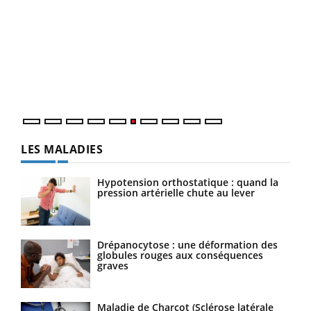
Qua
You
"Les
trav
DRH 
LES MALADIES
Hypotension orthostatique : quand la
pression artérielle chute au lever
Drépanocytose : une déformation des
globules rouges aux conséquences
graves
Maladie de Charcot (Sclérose latérale