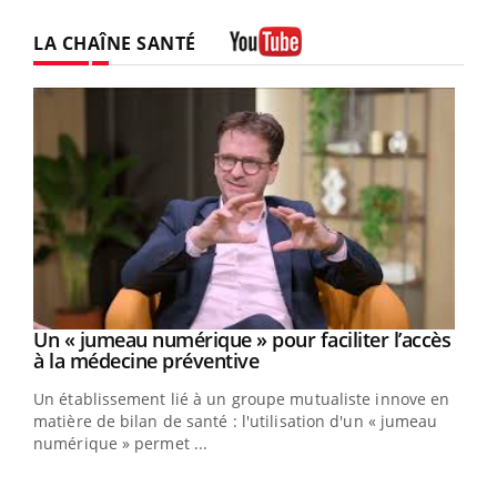
LA CHAÎNE SANTÉ
Youtube
Youtube
Un « jumeau numérique » pour faciliter l’accès
COUP DE FOOD sur le diabète
Youtube
Youtube
Youtube
à la médecine préventive
Coup de food sur le diabète, c'est votre nouveau rendez-
Un établissement lié à un groupe mutualiste innove en
vous culinaire qui bouscule les idées reçues ! Dans cet
matière de bilan de santé : l'utilisation d'un « jumeau
épisode, une ...
numérique » permet ...