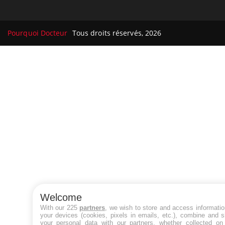
Pourquoi Docteur
Tous droits réservés, 2026
Welcome
With our 225
partners
, we wish to store and access informati
your devices (cookies, pixels in emails, etc.), combine and 
your personal data with our partners, whether collected on 