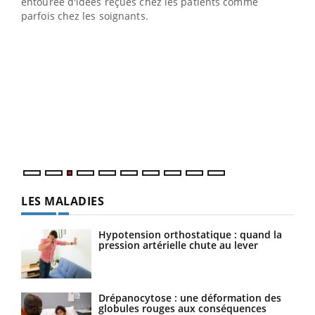
entourée d'idées reçues chez les patients comme
parfois chez les soignants.
Ecz
You
pour
L'ét
Vaca
Nos 
LES MALADIES
Hypotension orthostatique : quand la
pression artérielle chute au lever
Drépanocytose : une déformation des
globules rouges aux conséquences