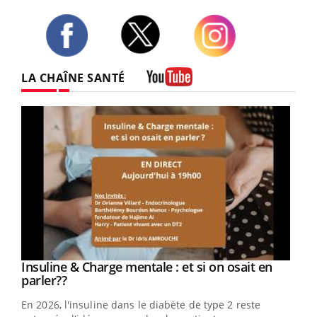
Twitter
Facebook
Instagram
LA CHAÎNE SANTÉ
Youtube
Youtube
Insuline & Charge mentale : et si on osait en
Youtube
Youtube
parler??
En 2026, l'insuline dans le diabète de type 2 reste