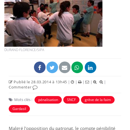
DURAND FLORENCE/SIPA
Publié le 28.03.2014 à 13h45
|
|
|
|
|
Commenter
Mots clés :
pénalisation
SNCF
grève de la faim
Gardasil
Malgré l'opposition du patronat, le compte pénibilité