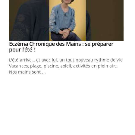
Eczéma Chronique des Mains : se préparer
Youtube
Youtube
pour l’été !
L'été arrive… et avec lui, un tout nouveau rythme de vie !
Vacances, plage, piscine, soleil, activités en plein air…
Nos mains sont ...
Dia
You
Le 
pers
ques