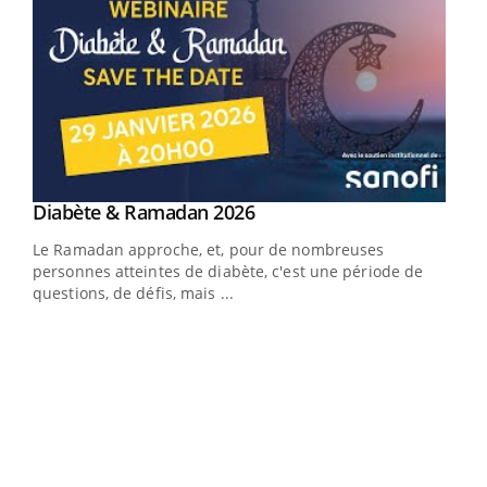
Youtube
Diabète & Ramadan 2026
Youtube
Le Ramadan approche, et, pour de nombreuses
personnes atteintes de diabète, c'est une période de
questions, de défis, mais ...
Un « jumeau numérique » pour faciliter l’accès
COU
Youtube
You
Youtube
à la médecine préventive
Coup
Un établissement lié à un groupe mutualiste innove en
vous
matière de bilan de santé : l'utilisation d'un « jumeau
épis