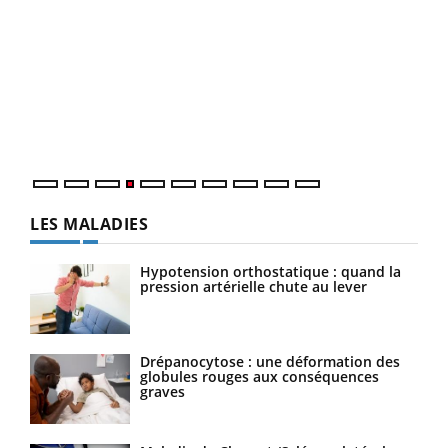
Dia
You
Le 
pers
ques
LES MALADIES
Hypotension orthostatique : quand la
pression artérielle chute au lever
Drépanocytose : une déformation des
globules rouges aux conséquences
graves