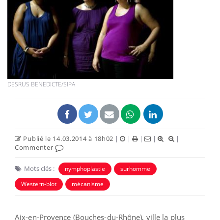
DESRUS BENEDICTE/SIPA
Publié le 14.03.2014 à 18h02
|
|
|
|
|
Commenter
Mots clés :
nymphoplastie
surhomme
Western-blot
mécanisme
Aix-en-Provence (Bouches-du-Rhône), ville la plus