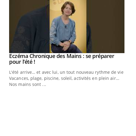
Eczéma Chronique des Mains : se préparer
Youtube
Youtube
pour l’été !
L'été arrive… et avec lui, un tout nouveau rythme de vie !
Vacances, plage, piscine, soleil, activités en plein air…
Nos mains sont ...
Dia
You
Le 
pers
ques