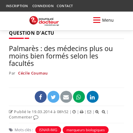
INSCRIPTION
CONNEXION
CONTACT
Menu
QUESTION D'ACTU
Palmarès : des médecins plus ou
moins bien formés selon les
facultés
Par
Cécile Coumau
Publié le 19.03.2014 à 08h52
|
|
|
|
|
Commenter
Mots clés :
ISNAR-IMG
marqueurs biologiques