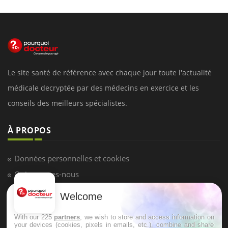
Le site santé de référence avec chaque jour toute l'actualité
médicale decryptée par des médecins en exercice et les
conseils des meilleurs spécialistes.
À PROPOS
Données personnelles et cookies
Qui sommes-nous
Conditions d'utilisation
Welcome
Plan du site
With our 225
partners
, we wish to store and access information on
Mentions Légales
your devices (cookies, pixels in emails, etc.), combine and share