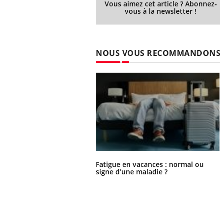
Vous aimez cet article ? Abonnez-
Éclipse solaire du 12 août
vous à la newsletter !
: “Des verres adaptés,
c'est indispensable pour
la santé des yeux”
NOUS VOUS RECOMMANDON
Fatigue en vacances : normal ou
signe d’une maladie ?