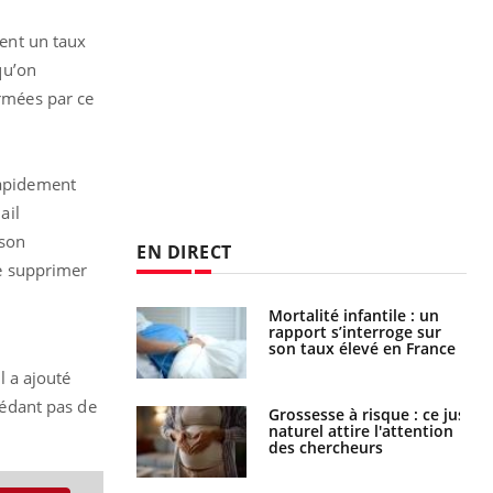
ient un taux
qu’on
armées par ce
rapidement
ail
 son
EN DIRECT
le supprimer
e métabolique :
Mortalité infantile : un
nt les meilleurs
rapport s’interroge sur
s physiques ?
son taux élevé en France
l a ajouté
ssédant pas de
 éviter une otite
Grossesse à risque : ce jus
 les vacances ?
naturel attire l'attention
des chercheurs