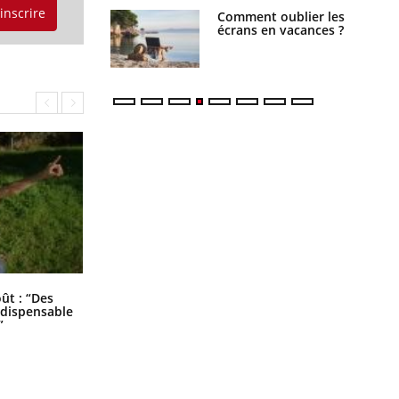
'inscrire
us : un cas
Comment oublier les
chez un touriste
écrans en vacances ?
ce
Les troubles du sommeil modifient
oût : “Des
votre cerveau !
indispensable
”