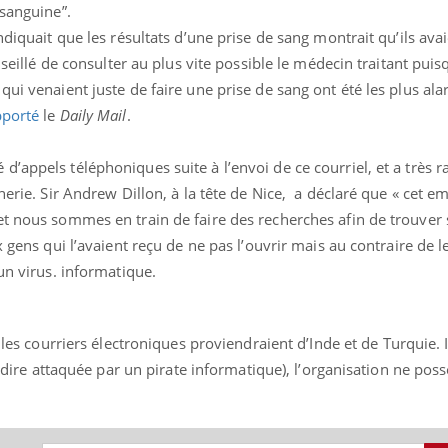
 sanguine”.
ndiquait que les résultats d’une prise de sang montrait qu’ils ava
onseillé de consulter au plus vite possible le médecin traitant puis
qui venaient juste de faire une prise de sang ont été les plus al
pporté
le
Daily Mail
.
’appels téléphoniques suite à l’envoi de ce courriel, et a très 
herie. Sir Andrew Dillon, à la tête de Nice, a déclaré que « cet em
et nous sommes en train de faire des recherches afin de trouver
x gens qui l’avaient reçu de ne pas l’ouvrir mais au contraire de 
un virus. informatique.
Les troubles du sommeil
Syndrom
modifient votre cerveau !
quels so
exercice
t, les courriers électroniques proviendraient d’Inde et de Turquie. I
-à-dire attaquée par un pirate informatique), l’organisation ne po
Mon enfant est-il trop
Comment
sensible ou simplement
pendant
très empathique ?