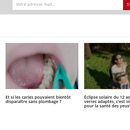
S
Bébés, jeunes enfants :
Hantavir
quelle trousse à
détecté 
pharmacie pour les
en Fran
vacances ?
S
Et si les caries pouvaient bientôt
Éclipse solaire du 12 a
disparaître sans plombage ?
verres adaptés, c'est 
pour la santé des yeux