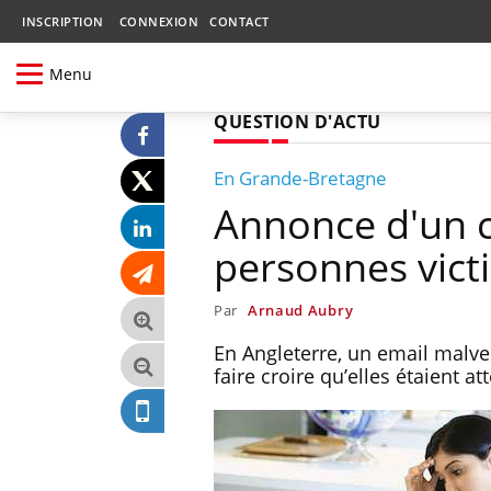
INSCRIPTION
CONNEXION
CONTACT
Menu
QUESTION D'ACTU
En Grande-Bretagne
Annonce d'un ca
personnes vict
Par
Arnaud Aubry
En Angleterre, un email malvei
faire croire qu’elles étaient at