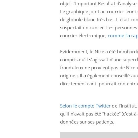
objet “Important Résultat d’analyse
Le graphique joint au courrier leur i
de globule blanc très bas. Il était c
suspectait un cancer. Les personnes 
courrier électronique,
comme l’a ra
Evidemment, le Nice a été bombardé d
compris qu’il s’agissait d’une superc
frauduleux ne provient pas de Nice 
origine.» Il a également conseillé au
directement car il pourrait contenir 
Fatigue en vacances :
normal ou signe d’une
maladie ?
Selon le compte Twitter
de l’Institu
qu’il n’avait pas été “hackée” (c’est
Et si les caries pouvaient
bientôt disparaître sans
données sur ses patients.
plombage ?