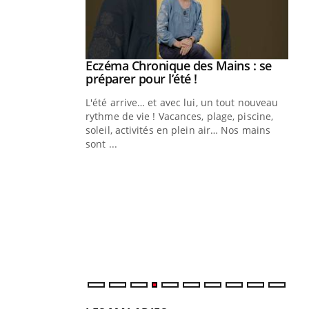
ale : et si on
Eczéma Chronique des Mains : se
Youtube
ube
Youtube
préparer pour l’été !
e diabète de type 2
L'été arrive… et avec lui, un tout nouveau
çues chez les
rythme de vie ! Vacances, plage, piscine,
ez les soignants.
soleil, activités en plein air… Nos mains
sont ...
Di
You
Le 
nom
dia
défi