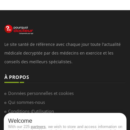
Le site santé de référence avec chaque jour toute l'actualité
médicale decryptée par des médecins en exercice et les
conseils des meilleurs spécialistes.
À PROPOS
Données personnelles et cookies
Qui sommes-nous
Conditions d'utilisation
Plan du site
Welcome
With our 225
partners
, we wish to store and access information on
Mentions Légales