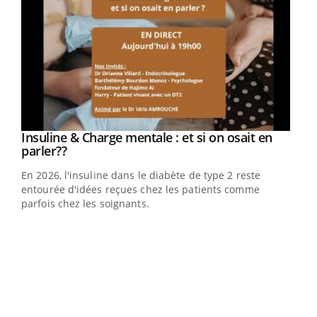
Youtube
Insuline & Charge mentale : et si on osait en
Youtube
Youtube
parler??
En 2026, l'insuline dans le diabète de type 2 reste
entourée d'idées reçues chez les patients comme
parfois chez les soignants.
Ecz
You
pour
L'ét
Vaca