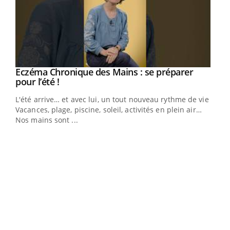
Youtube
Eczéma Chronique des Mains : se préparer
Diabète & Ramadan 2026
Youtube
Youtube
Youtube
pour l’été !
Le Ramadan approche, et, pour de nombreuses
L'été arrive… et avec lui, un tout nouveau rythme de vie !
personnes atteintes de diabète, c'est une période de
Vacances, plage, piscine, soleil, activités en plein air…
questions, de défis, mais ...
Nos mains sont ...
Un 
You
à l
Un é
mati
numé