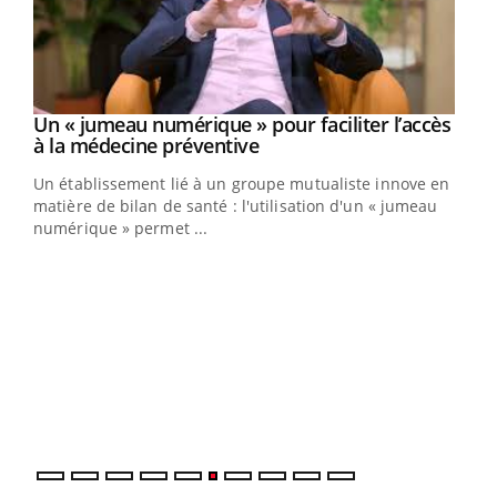
Un « jumeau numérique » pour faciliter l’accès
Youtube
Youtube
à la médecine préventive
Un établissement lié à un groupe mutualiste innove en
e
matière de bilan de santé : l'utilisation d'un « jumeau
numérique » permet ...
COU
You
Coup
vous
épis