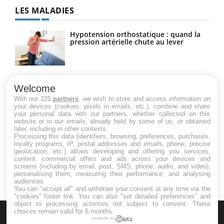
LES MALADIES
Hypotension orthostatique : quand la
pression artérielle chute au lever
Drépanocytose : une déformation des
globules rouges aux conséquences
Welcome
graves
With our 225
partners
, we wish to store and access information on
your devices (cookies, pixels in emails, etc.), combine and share
your personal data with our partners, whether collected on this
website or in our emails, already held by some of us, or obtained
Maladie de Charcot (Sclérose latérale
later, including in other contexts.
amyotrophique)
Processing this data (identifiers, browsing, preferences, purchases,
loyalty programs, IP, postal addresses and emails, phone, precise
geolocation, etc.) allows developing and offering you services,
content, commercial offers and ads across your devices and
screens (including by email, post, SMS, phone, audio, and video),
personalising them, measuring their performance, and analysing
audiences.
You can "accept all" and withdraw your consent at any time via the
"cookies" footer link
. You can also "set detailed preferences" and
object to processing activities not subject to consent. These
choices remain valid for 6 months.
powered by