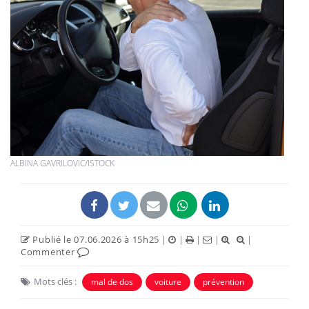
ALBINA GAVRILOVIC/ISTOCK
Publié le 07.06.2026 à 15h25
|
|
|
|
|
Commenter
Mots clés :
mal de dos
voiture
prévention