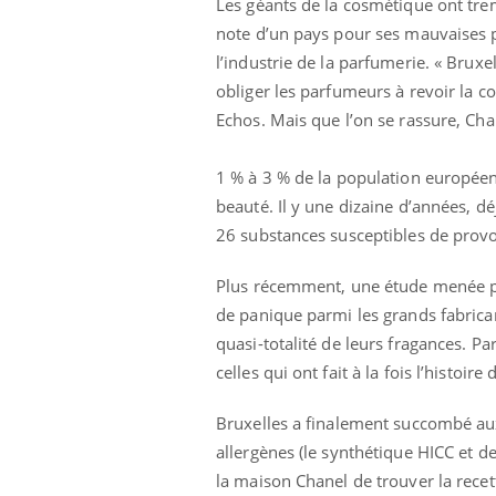
Les géants de la cosmétique ont tre
note d’un pays pour ses mauvaises
l’industrie de la parfumerie. « Bruxe
obliger les parfumeurs à revoir la co
aleurs :
Grossesse et chaleur : ce
Echos. Mais que l’on se rassure, Cha
 le risque de
que dit la science
rimpe-t-il ?
1 % à 3 % de la population européenn
beauté. Il y une dizaine d’années, dé
 pourrait-il
Le smartphone nuit-il à
la propagation du
l'apprentissage de la
26 substances susceptibles de provoq
lecture ?
Plus récemment, une étude menée pa
de panique parmi les grands fabrican
i manger moins
Mordue par une tique en
ines pourrait
vacances, elle reste dans
quasi-totalité de leurs fragances. P
nt être bénéfique
le coma pendant 42 jours
celles qui ont fait à la fois l’histoi
Bruxelles a finalement succombé aux
allergènes (le synthétique HICC et d
la maison Chanel de trouver la rece