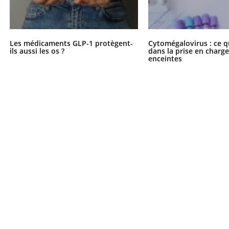
Les médicaments GLP-1 protègent-
Cytomégalovirus : ce q
ils aussi les os ?
dans la prise en char
enceintes
Youtube
bète & Ramadan 2026
Un « jumeau numériq
tube
Youtube
faciliter l’accès à la 
Ramadan approche, et, pour de
Youtube
préventive
breuses personnes atteintes de
Un établissement lié à u
ète, c'est une période de questions, de