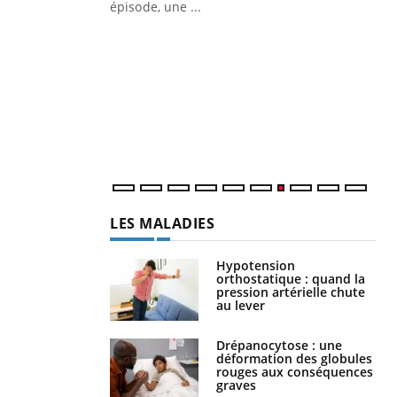
ière de bilan de
épisode, une ...
« jumeau
Qu
You
êtr
"Le
qua
Doc
dir
LES MALADIES
Hypotension
orthostatique : quand la
pression artérielle chute
au lever
Drépanocytose : une
déformation des globules
rouges aux conséquences
graves