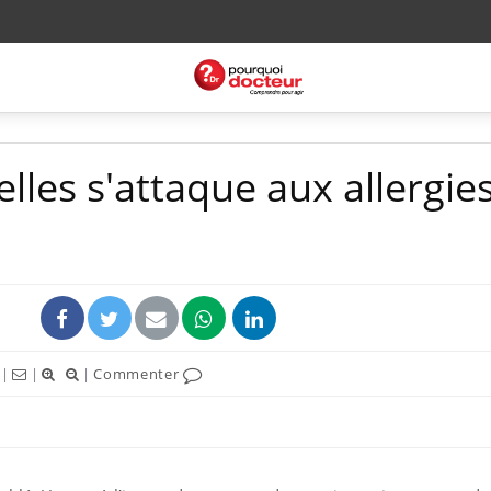
lles s'attaque aux allergie
|
|
|
Commenter