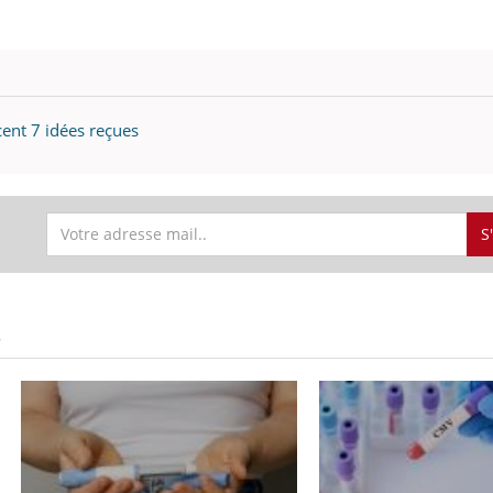
ent 7 idées reçues
S
S