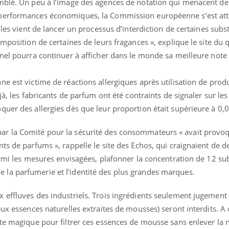
mblé. Un peu à l’image des agences de notation qui menacent de
 performances économiques, la Commission européenne s’est at
lles vient de lancer un processus d’interdiction de certaines subs
mposition de certaines de leurs fragances », explique le site du 
Mordue par un
Comment
nel pourra continuer à afficher dans le monde sa meilleure note 
barracuda, une petite fille
sommeil
secourue grâce à un
vacance
réflexe essentiel
e est victime de réactions allergiques après utilisation de prod
jà, les fabricants de parfum ont été contraints de signaler sur les
Légionellose en Suisse :
Bilan pr
quelle est l’origine de la
les kiné
uer des allergies dès que leur proportion était supérieure à 0,
contamination ?
bientôt 
r la Comité pour la sécurité des consommateurs « avait provo
ts de parfums », rappelle le site des Echos, qui craignaient de de
Allergies alimentaires :
TDAH : q
une nouvelle arme contre
traitem
armi les mesures envisagées, plafonner la concentration de 12 s
les réactions sévères
États-Un
re de la parfumerie et l’identité des plus grandes marques.
 effluves des industriels. Trois ingrédients seulement jugemen
eux essences naturelles extraites de mousses) seront interdits. A
tte magique pour filtrer ces essences de mousse sans enlever la 