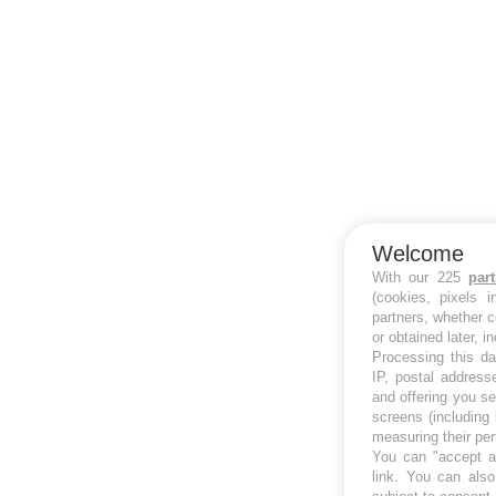
Welcome
With our 225
par
(cookies, pixels 
partners, whether c
or obtained later, i
Processing this da
IP, postal address
and offering you s
screens (including
measuring their pe
You can "accept al
link
. You can also 