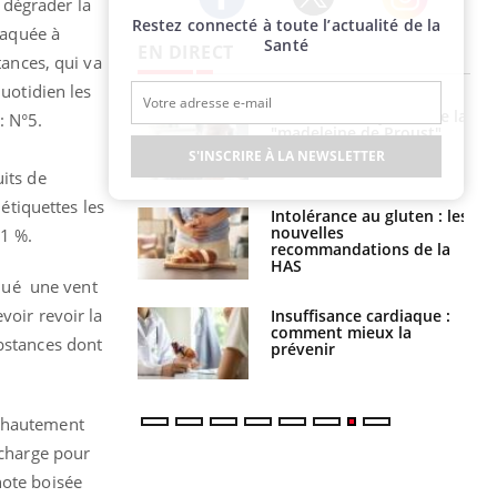
 dégrader la
Restez connecté à toute l’actualité de la
Twitter
Facebook
Instagram
taquée à
Santé
EN DIRECT
tances, qui va
quotidien les
 gérer le
Cerveau : le mystère de la
: N°5.
 des enfants en
"madeleine de Proust"
s ?
enfin expliqué
S'INSCRIRE À LA NEWSLETTER
uits de
 étiquettes les
évention : ce que
Intolérance au gluten : les
s pourront
nouvelles
01 %.
faire
recommandations de la
HAS
qué une vent
voir revoir la
uel est ce
Insuffisance cardiaque :
ent autorisé aux
comment mieux la
ubstances dont
is ?
prévenir
t hautement
 charge pour
note boisée