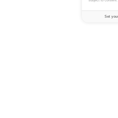
subject to consent
Set you
À PROPOS
NEWSLETT
Recevez toute
Données personnelles et cookies
infos santé