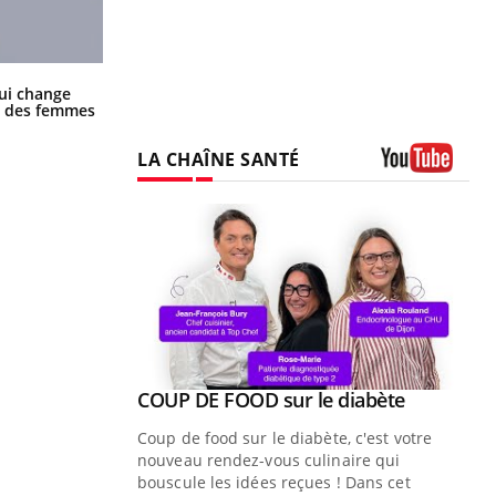
La sieste empêche-t-elle de dormir
ui change
la nuit ?
ge des femmes
LA CHAÎNE SANTÉ
Youtube
Youtube
ue » pour
COUP DE FOOD sur le diabète
Youtube
médecine
Coup de food sur le diabète, c'est votre
nouveau rendez-vous culinaire qui
n groupe
bouscule les idées reçues ! Dans cet