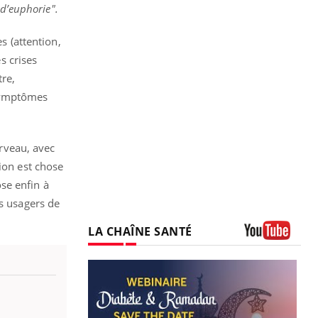
 d’euphorie".
s (attention,
s crises
re,
 symptômes
rveau, avec
ion est chose
se enfin à
es usagers de
LA CHAÎNE SANTÉ
Youtube