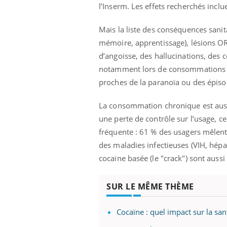
l’Inserm. Les effets recherchés inclu
Mais la liste des conséquences sanita
mémoire, apprentissage), lésions O
d’angoisse, des hallucinations, des
notamment lors de consommations ré
proches de la paranoïa ou des épis
La consommation chronique est auss
une perte de contrôle sur l’usage, c
fréquente : 61 % des usagers mêlent
des maladies infectieuses (VIH, hépa
cocaïne basée (le "crack") sont auss
SUR LE MÊME THÈME
Cocaïne : quel impact sur la sa