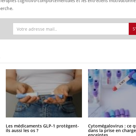
hérapies cognitivo-comportementales et les entretiens motivationnel
herche.
S
S
Les médicaments GLP-1 protègent-
Cytomégalovirus : ce q
ils aussi les os ?
dans la prise en char
enceintes