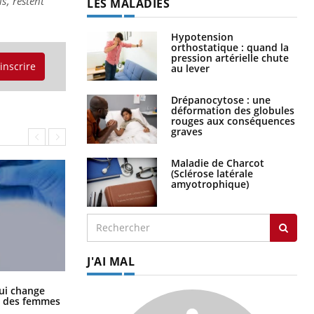
s, restent
LES MALADIES
Hypotension
orthostatique : quand la
pression artérielle chute
'inscrire
au lever
Drépanocytose : une
déformation des globules
rouges aux conséquences
graves
Maladie de Charcot
(Sclérose latérale
amyotrophique)
J'AI MAL
La sieste empêche-t-elle de dormir
ui change
la nuit ?
ge des femmes