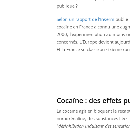
lovirus : ce qui
Pourquoi votre ventre
publique ?
ans la prise en
gâche-t-il les premiers
des femmes
jours de vos vacances ?
s
Selon un rapport de l’Inserm
publié 
cocaïne en France a connu une augme
2000, l’expérimentation au moins une
concernés. L’Europe devient aujourd’
Et la France se classe au sixième ra
Cocaïne : des effets p
La cocaïne agit en bloquant la recap
noradrénaline, des substances liées 
"désinhibition induisant des sensatio