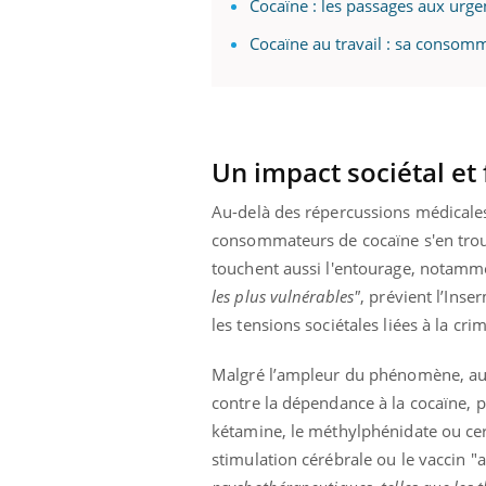
Cocaïne : les passages aux urge
Cocaïne au travail : sa consom
 Mains :
Carence en fer : comprendre pour
Ins
Youtube
You
Youtube
Youtube
prévenir
osa
aciles à aborder...
Fatigue, irritabilité, brouillard mental ou
En 2
Un impact sociétal et
poser des
même alopécie… Les symptômes de la
rest
'un proche c'est
carence en fer sont multiples ce qui la rend
pat
Au-delà des répercussions médicales
...
consommateurs de cocaïne s'en trouv
touchent aussi l'entourage, notamme
les plus vulnérables"
, prévient l’Inse
les tensions sociétales liées à la cr
Malgré l’ampleur du phénomène, aucu
contre la dépendance à la cocaïne, p
kétamine, le méthylphénidate ou ce
stimulation cérébrale ou le vaccin "