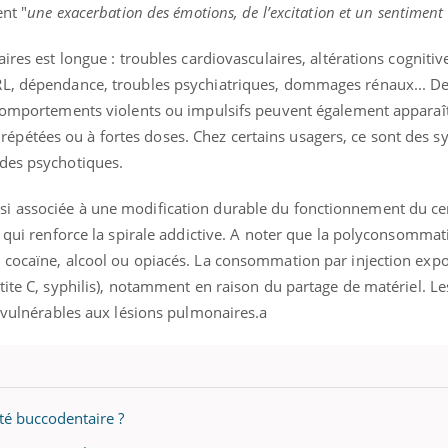
ent "
une exacerbation des émotions, de l’excitation et un sentiment
ires est longue : troubles cardiovasculaires, altérations cognitive
RL, dépendance, troubles psychiatriques, dommages rénaux... De
 comportements violents ou impulsifs peuvent également apparaît
pétées ou à fortes doses. Chez certains usagers, ce sont des
odes psychotiques.
i associée à une modification durable du fonctionnement du ce
e qui renforce la spirale addictive. A noter que la polyconsommat
 cocaïne, alcool ou opiacés. La consommation par injection expo
tite C, syphilis), notamment en raison du partage de matériel. L
i vulnérables aux lésions pulmonaires.a
nté buccodentaire ?