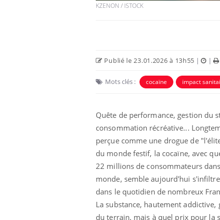
KZENON / ISTOCK
Publié le 23.01.2026 à 13h55
|
|
Mots clés :
cocaïne
impact sanita
Quête de performance, gestion du st
consommation récréative... Longte
perçue comme une drogue de "l'élit
unya, dengue,
La sieste empêche-t-elle
e : que se passe-
de dormir la nuit ?
du monde festif, la cocaïne, avec qu
 le sud de la
22 millions de consommateurs dans
monde, semble aujourd'hui s'infiltre
icaments GLP-1
VIH : la fin du comprimé
dans le quotidien de nombreux Fran
-ils aussi les os
tous les jours se profile-t-
elle enfin ?
La substance, hautement addictive,
du terrain, mais à quel prix pour la 