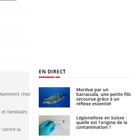
EN DIRECT
e et chaleur : ce
Mordue par un
notamment chez
la science
barracuda, une petite fille
secourue grâce à un
réflexe essentiel
 et familiales
phone nuit-il à
Légionellose en Suisse :
tissage de la
quelle est l’origine de la
?
contamination ?
 contre la