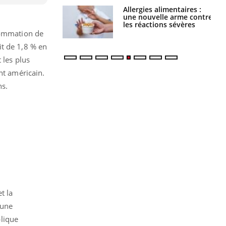
par une tique en
Allergies alimentaires :
, elle reste dans
une nouvelle arme contre
 pendant 42 jours
les réactions sévères
sommation de
it de 1,8 % en
 les plus
nt américain.
ns.
t la
 une
plique