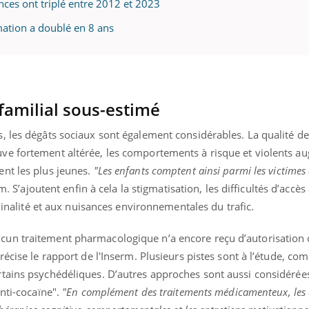
nces ont triplé entre 2012 et 2023
mation a doublé en 8 ans
uline & Charge mentale : et si on
Eczéma Chronique des
tube
Youtube
Youtube
Y
it en parler??
préparer pour l’été !
026, l'insuline dans le diabète de type 2
L'été arrive… et avec lui,
 familial sous-estimé
e entourée d'idées reçues chez les
rythme de vie ! Vacances, 
ients comme parfois chez les soignants.
soleil, activités en plein
, les dégâts sociaux sont également considérables. La qualité de
sont ...
e fortement altérée, les comportements à risque et violents au
nt les plus jeunes.
"Les enfants comptent ainsi parmi les victimes 
rm. S’ajoutent enfin à cela la stigmatisation, les difficultés d’accès
iminalité et aux nuisances environnementales du trafic.
n traitement pharmacologique n’a encore reçu d’autorisation of
récise le rapport de l'Inserm. Plusieurs pistes sont à l’étude, co
rtains psychédéliques. D’autres approches sont aussi considéré
anti-cocaïne".
"En complément des traitements médicamenteux, les