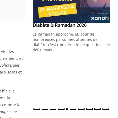
Youtube
 Mains : se
Diabète & Ramadan 2026
Youtube
outube
Le Ramadan approche, et, pour de
 un tout nouveau
nombreuses personnes atteintes de
plage, piscine,
diabète, c'est une période de questions, de
 air… Nos mains
défis, mais ...
 vie des
gmentent, et
Un
You
fac
collatérales
pr
 aux soins et
Un 
mut
san
ficielle
num
mme la
es comme la
 approches