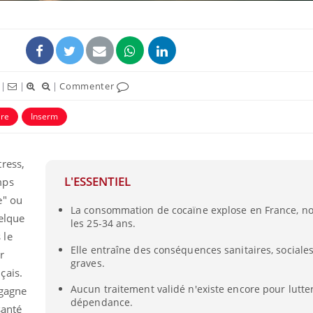
|
|
|
Commenter
ire
Inserm
ress,
L'ESSENTIEL
mps
e" ou
Fortes chaleurs :
Grossess
La consommation de cocaïne explose en France, 
pourquoi le risque de
que dit 
elque
noyade grimpe-t-il ?
les 25-34 ans.
 le
Elle entraîne des conséquences sanitaires, sociales
r
graves.
Le Viagra pourrait-il
Le smart
çais.
freiner la propagation du
l'appren
cancer ?
lecture 
Aucun traitement validé n'existe encore pour lutter
 gagne
dépendance.
santé