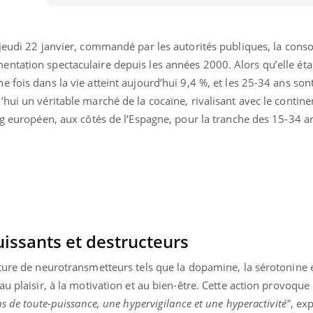
Pourquoi manger moins
Mordue 
de protéines pourrait
vacances
finalement être bénéfique
le coma
jeudi 22 janvier, commandé par les autorités publiques, la con
ntation spectaculaire depuis les années 2000. Alors qu’elle éta
 fois dans la vie atteint aujourd’hui 9,4 %, et les 25-34 ans sont
hui un véritable marché de la cocaïne, rivalisant avec le contine
ng européen, aux côtés de l’Espagne, pour la tranche des 15-34 a
uissants et destructeurs
ture de neurotransmetteurs tels que la dopamine, la sérotonine e
au plaisir, à la motivation et au bien-être. Cette action provoque
ns de toute-puissance, une hypervigilance et une hyperactivité"
, ex