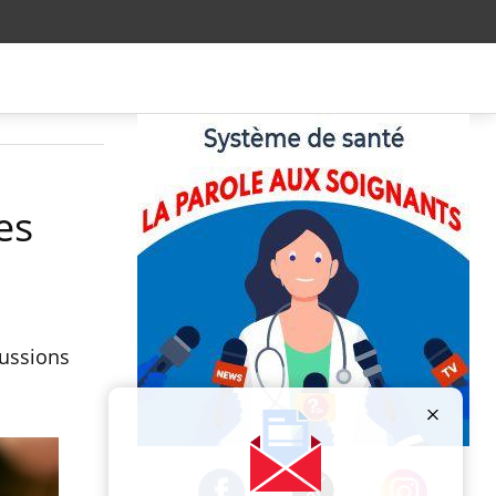
es
cussions
Publicité