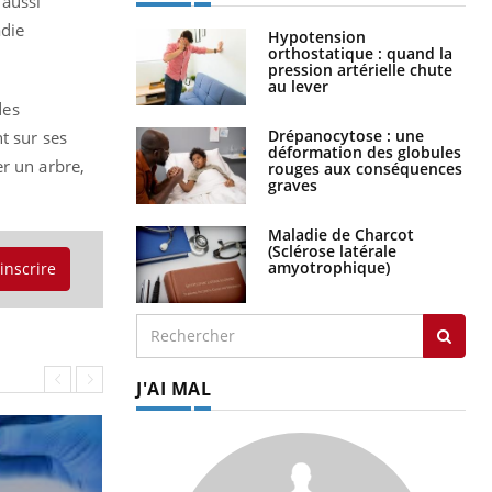
 aussi
adie
Hypotension
orthostatique : quand la
pression artérielle chute
au lever
des
Drépanocytose : une
t sur ses
déformation des globules
r un arbre,
rouges aux conséquences
graves
Maladie de Charcot
(Sclérose latérale
amyotrophique)
'inscrire
J'AI MAL