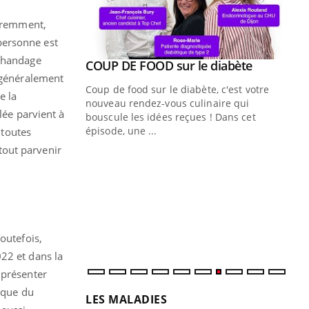
féremment,
 personne est
rchandage
Youtube
ue » pour
COUP DE FOOD sur le diabète
Youtube
médecine
st généralement
Coup de food sur le diabète, c'est votre
e la
nouveau rendez-vous culinaire qui
lée parvient à
n groupe
bouscule les idées reçues ! Dans cet
ière de bilan de
épisode, une ...
 toutes
« jumeau
tout parvenir
Qu
You
êtr
"Le
qua
Doc
dir
outefois,
22 et dans la
 présenter
anque du
LES MALADIES