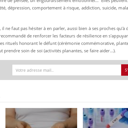
 genre de pensée, un engourdissement émotionnel... Elles peuvent
été, dépression, comportement à risque, addiction, suicide, mal
 il ne faut pas hésiter à en parler, aussi bien à ses proches qu’à 
i recommandé de renforcer les facteurs de résilience en s'appuyan
 des rituels honorant le défunt (cérémonie commémorative, plante
t prendre soin de soi (activités planantes, se faire aider…).
S
S