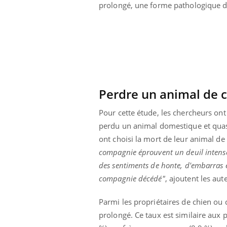
prolongé, une forme pathologique d
i manger moins
Mordue par une tique en
ines pourrait
vacances, elle reste dans
nt être bénéfique
le coma pendant 42 jours
Perdre un animal de 
Pour cette étude, les chercheurs ont
perdu un animal domestique et quasi
ont choisi la mort de leur animal 
compagnie éprouvent un deuil intens
des sentiments de honte, d'embarras et
compagnie décédé"
, ajoutent les aut
Parmi les propriétaires de chien ou 
prolongé. Ce taux est similaire aux