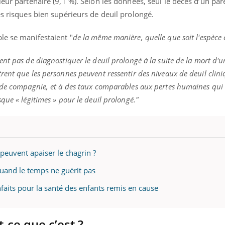
eur partenaire (9,1 %). Selon les données, seul le décès d’un par
es risques bien supérieurs de deuil prolongé.
e se manifestaient "
de la même manière, quelle que soit l'espèce
nt pas de diagnostiquer le deuil prolongé à la suite de la mort d'
rent que les personnes peuvent ressentir des niveaux de deuil cli
 de compagnie, et à des taux comparables aux pertes humaines qui
que « légitimes » pour le deuil prolongé."
peuvent apaiser le chagrin ?
quand le temps ne guérit pas
aits pour la santé des enfants remis en cause
t-ce que c’est ?