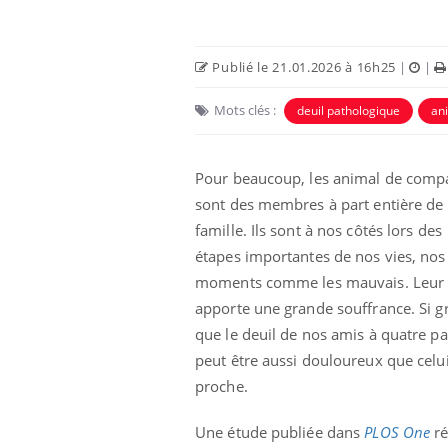
Publié le 21.01.2026 à 16h25
|
|
Mots clés :
deuil pathologique
an
Pour beaucoup, les animal de comp
sont des membres à part entière de 
famille. Ils sont à nos côtés lors des
étapes importantes de nos vies, nos
moments comme les mauvais. Leur 
aleurs :
Grossesse et chaleur : ce
 le risque de
que dit la science
apporte une grande souffrance. Si g
rimpe-t-il ?
que le deuil de nos amis à quatre pa
peut être aussi douloureux que celu
 pourrait-il
Le smartphone nuit-il à
proche.
la propagation du
l'apprentissage de la
lecture ?
Une étude publiée dans
PLOS One
r