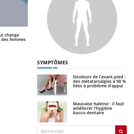
La sieste empêche-t-elle de dormir
ui change
la nuit ?
ge des femmes
SYMPTÔMES
Douleurs de l’avant-pied :
des métatarsalgies à 90 %
liées à problème d’appui
Mauvaise haleine : il faut
améliorer l’hygiène
bucco-dentaire