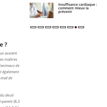
uel est ce
Insuffisance cardiaque :
ent autorisé aux
comment mieux la
is ?
prévenir
e ?
eux avaient
des maîtres
d'animaux de
nt également
nimal de
 du deuil
-parent (8,3