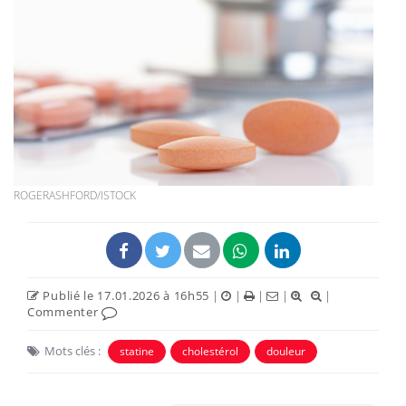
ROGERASHFORD/ISTOCK
Publié le 17.01.2026 à 16h55
|
|
|
|
|
Commenter
Mots clés :
statine
cholestérol
douleur