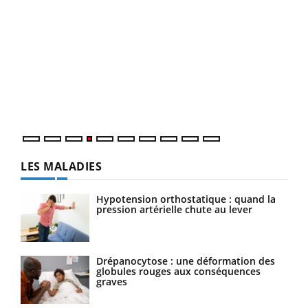
Youtube
Diabète & Ramadan 2026
Un 
Youtube
You
à l
Le Ramadan approche, et, pour de nombreuses
Un é
personnes atteintes de diabète, c'est une période de
mati
questions, de défis, mais ...
numé
LES MALADIES
Hypotension orthostatique : quand la
pression artérielle chute au lever
Drépanocytose : une déformation des
globules rouges aux conséquences
graves