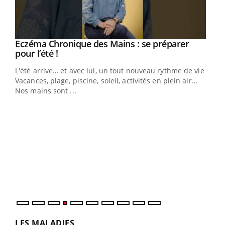
Eczéma Chronique des Mains : se préparer
Youtube
Youtube
pour l’été !
L'été arrive… et avec lui, un tout nouveau rythme de vie !
Vacances, plage, piscine, soleil, activités en plein air…
Nos mains sont ...
Dia
You
Le 
pers
ques
LES MALADIES