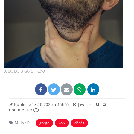
ANASTASIIA GORSHKOVA
Publié le 18.10.2025 à 16h55
|
|
|
|
|
Commenter
Mots clés :
gorge
voix
décès