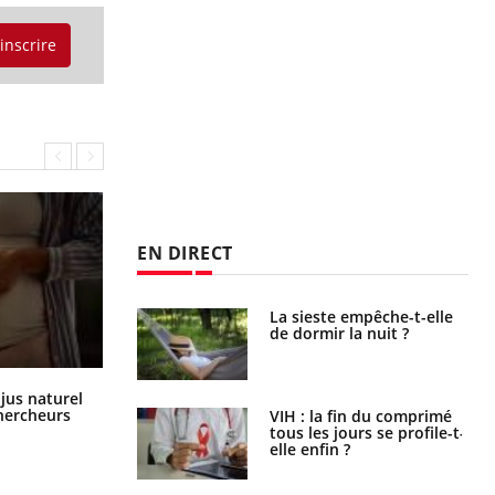
'inscrire
EN DIRECT
unya, dengue,
La sieste empêche-t-elle
e : que se passe-
de dormir la nuit ?
s le sud de la
Comment oublier les écrans en
 jus naturel
vacances ?
chercheurs
icaments GLP-1
VIH : la fin du comprimé
t-ils aussi les os
tous les jours se profile-t-
elle enfin ?