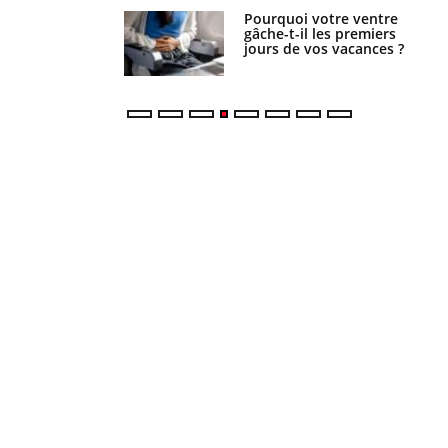
alovirus : ce qui
Pourquoi votre ventre
ans la prise en
gâche-t-il les premiers
des femmes
jours de vos vacances ?
es