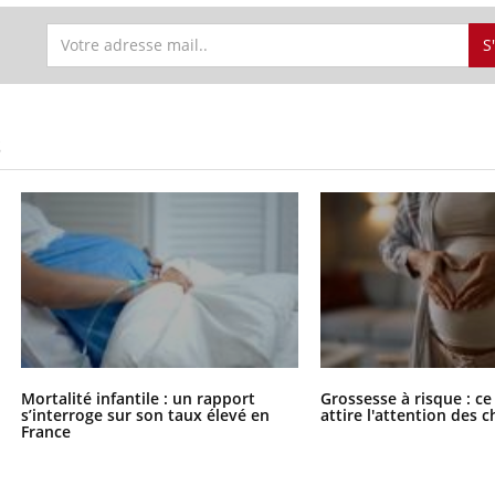
S
S
Comment oublier les
Chikung
écrans en vacances ?
West Nil
t-il dan
France ?
Mortalité infantile : un rapport
Grossesse à risque : ce
s’interroge sur son taux élevé en
attire l'attention des 
Toujours connectés :
Les méd
France
comment le travail
protègen
empiète de plus en plus
?
sur nos soirées