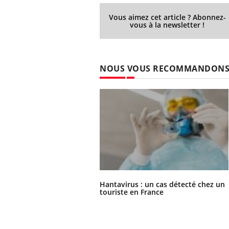
Vous aimez cet article ? Abonnez-
vous à la newsletter !
NOUS VOUS RECOMMANDON
Hantavirus : un cas
détecté chez un touriste
en France
Hantavirus : un cas détecté chez un
touriste en France
Mortalité infantile : un
rapport s’interroge sur
son taux élevé en France