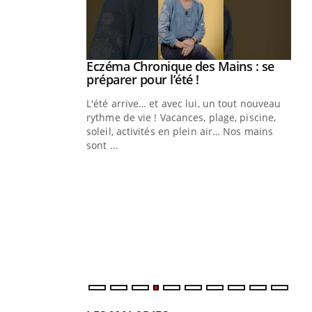
ale : et si on
Eczéma Chronique des Mains : se
Youtube
ube
Youtube
préparer pour l’été !
e diabète de type 2
L'été arrive… et avec lui, un tout nouveau
çues chez les
rythme de vie ! Vacances, plage, piscine,
ez les soignants.
soleil, activités en plein air… Nos mains
sont ...
Di
You
Le 
nom
dia
défi