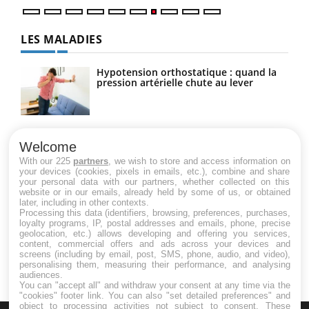
LES MALADIES
Hypotension orthostatique : quand la
pression artérielle chute au lever
Drépanocytose : une déformation des
globules rouges aux conséquences
Welcome
graves
With our 225
partners
, we wish to store and access information on
your devices (cookies, pixels in emails, etc.), combine and share
your personal data with our partners, whether collected on this
website or in our emails, already held by some of us, or obtained
Maladie de Charcot (Sclérose latérale
later, including in other contexts.
amyotrophique)
Processing this data (identifiers, browsing, preferences, purchases,
loyalty programs, IP, postal addresses and emails, phone, precise
geolocation, etc.) allows developing and offering you services,
content, commercial offers and ads across your devices and
screens (including by email, post, SMS, phone, audio, and video),
personalising them, measuring their performance, and analysing
audiences.
You can "accept all" and withdraw your consent at any time via the
"cookies" footer link
. You can also "set detailed preferences" and
object to processing activities not subject to consent. These