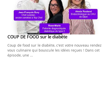
Youtube
cès
COUP DE FOOD sur le diabète
Youtube
Coup de food sur le diabète, c'est votre nouveau rendez-
 en
vous culinaire qui bouscule les idées reçues ! Dans cet
u
épisode, une ...
Qua
You
"Les
trav
DRH 