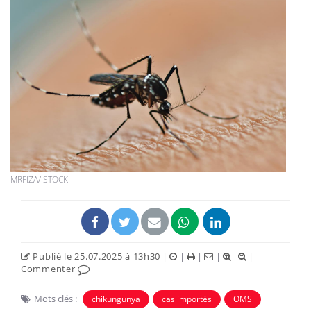
MRFIZA/ISTOCK
Publié le 25.07.2025 à 13h30
|
|
|
|
|
Commenter
Mots clés :
chikungunya
cas importés
OMS