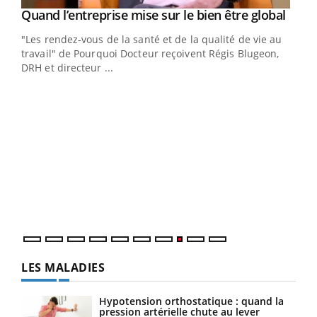
Yout
Quand l’entreprise mise sur le bien être global
Youtube
ndez-
"Les rendez-vous de la santé et de la qualité de vie au
cet
travail" de Pourquoi Docteur reçoivent Régis Blugeon,
DRH et directeur ...
Ecz
You
(3/3
Dans
vous
quot
LES MALADIES
Hypotension orthostatique : quand la
pression artérielle chute au lever