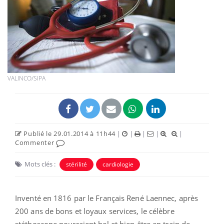
VALINCO/SIPA
Publié le 29.01.2014 à 11h44
|
|
|
|
|
Commenter
Mots clés :
stérilité
cardiologie
Inventé en 1816 par le Français René Laennec, après
200 ans de bons et loyaux services, le célèbre
stéthoscope pourraient bel et bien être en train de