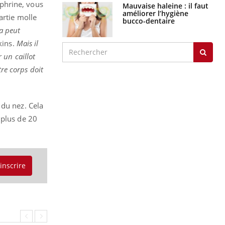
phrine, vous
Mauvaise haleine : il faut
améliorer l’hygiène
artie molle
bucco-dentaire
a peut
kins.
Mais il
 un caillot
tre corps doit
 du nez. Cela
 plus de 20
'inscrire