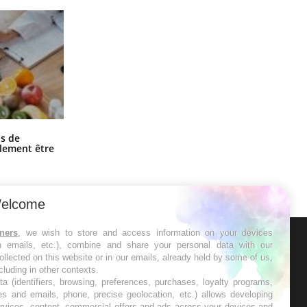
Grossesse et chaleur : ce que dit la
s de
science
alement être
elcome
tners
, we wish to store and access information on your devices
in emails, etc.), combine and share your personal data with our
ER
ollected on this website or in our emails, already held by some of us,
ncluding in other contexts.
ta (identifiers, browsing, preferences, purchases, loyalty programs,
s les semaines les meilleures
es and emails, phone, precise geolocation, etc.) allows developing
ervices, content, commercial offers and ads across your devices and