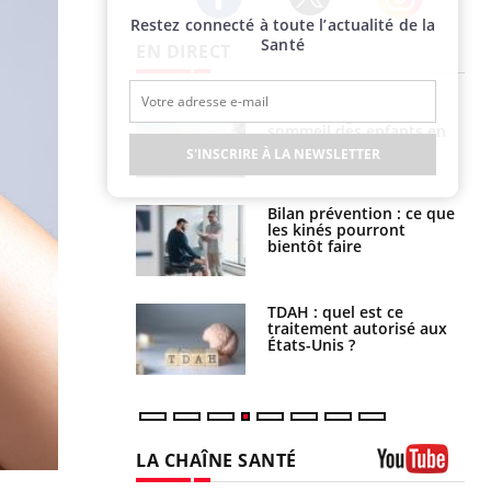
Restez connecté à toute l’actualité de la
Twitter
Facebook
Instagram
Santé
EN DIRECT
par un
Comment gérer le
a, une petite fille
sommeil des enfants en
e grâce à un
vacances ?
S'INSCRIRE À LA NEWSLETTER
essentiel
lose en Suisse :
Bilan prévention : ce que
st l’origine de la
les kinés pourront
nation ?
bientôt faire
s alimentaires :
TDAH : quel est ce
velle arme contre
traitement autorisé aux
tions sévères
États-Unis ?
LA CHAÎNE SANTÉ
Youtube