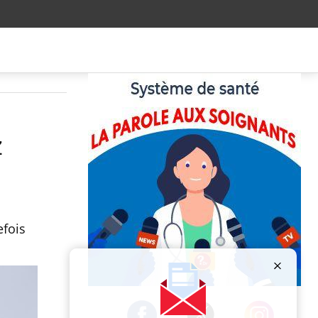
z
efois
Publicité