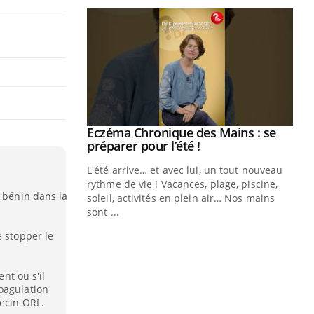
ale : et si on
Eczéma Chronique des Mains : se
Youtube
ube
Youtube
préparer pour l’été !
e diabète de type 2
L'été arrive… et avec lui, un tout nouveau
çues chez les
rythme de vie ! Vacances, plage, piscine,
t bénin dans la
ez les soignants.
soleil, activités en plein air… Nos mains
sont ...
Di
You
e stopper le
Le 
nom
ent ou s'il
dia
oagulation
défi
decin ORL.