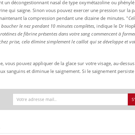
ent un décongestionnant nasal de type oxymétazoline ou phénylé
rine qui saigne. Sinon vous pouvez exercer une pression sur la p
n maintenant la compression pendant une dizaine de minutes. "
Cel
se boucher le nez pendant 10 minutes complètes
, indique le Dr Hop
protéines de fibrine présentes dans votre sang commencent à former
chez prise, cela élimine simplement le caillot qui se développe et vo
e, vous pouvez appliquer de la glace sur votre visage, au-dessus
aux sanguins et diminue le saignement. Si le saignement persiste
S
S