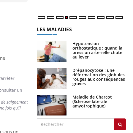
LES MALADIES
Hypotension
orthostatique : quand la
pression artérielle chute
au lever
une
Drépanocytose : une
déformation des globules
’arrêter
rouges aux conséquences
graves
consulter un
Maladie de Charcot
(Sclérose latérale
e de saignement
amyotrophique)
e fois qu’il
ou sous un