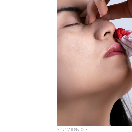
Fortes chaleurs :
pourquoi le risque de
noyade grimpe-t-il ?
Le Viagra pourrait-il
freiner la propagation du
cancer ?
Pourquoi manger moins
de protéines pourrait
finalement être bénéfique
SPUKKATO/ISTOCK