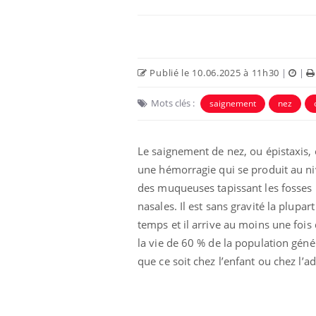
Car
You
pré
Publié le 10.06.2025 à 11h30
|
|
Fati
mêm
Mots clés :
saignement
nez
care
...
Eczéma Chronique des Mains :
Youtube
Youtube
expliquer ma maladie
Le saignement de nez, ou épistaxis, 
une hémorragie qui se produit au n
Il y a des sujets qui sont faciles à aborder...
d'autres non ! D'un côté, poser des
des muqueuses tapissant les fosses
questions sur la maladie d'un proche c'est
nasales. Il est sans gravité la plupar
montrer ...
temps et il arrive au moins une fois
la vie de 60 % de la population géné
que ce soit chez l’enfant ou chez l’ad