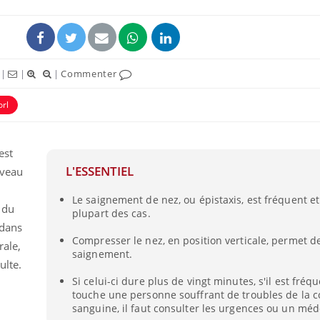
ence en fer : comprendre pour
tube
Youtube
venir
|
|
|
Commenter
gue, irritabilité, brouillard mental ou
e alopécie… Les symptômes de la
orl
nce en fer sont multiples ce qui la rend
Insuline & Charge ment
Youtube
Yout
osait en parler??
est
L'ESSENTIEL
iveau
En 2026, l'insuline dans l
reste entourée d'idées re
Le saignement de nez, ou épistaxis, est fréquent e
patients comme parfois ch
t du
plupart des cas.
 dans
Compresser le nez, en position verticale, permet d
rale,
saignement.
ulte.
Si celui-ci dure plus de vingt minutes, s'il est fréqu
touche une personne souffrant de troubles de la c
sanguine, il faut consulter les urgences ou un mé