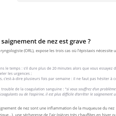
 saignement de nez est grave ?
yngologiste (ORL), expose les trois cas où l’épistaxis nécessite 
s le temps : s’il dure plus de 20 minutes alors que vous essayez d
peler les urgences ;
c’est-à-dire plusieurs fois par semaine : il ne faut pas hésiter à 
 trouble de la coagulation sanguine : "
si vous souffrez d’un problèm
agulants ou de l’aspirine, il est plus difficile d’arrêter le saignement un
saignement de nez sont une inflammation de la muqueuse du nez
rgique…), une sécheresse de l’air (pièces très chauffées en hiver 