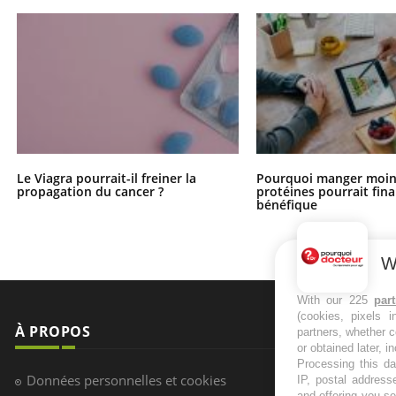
Le Viagra pourrait-il freiner la
Pourquoi manger moin
propagation du cancer ?
protéines pourrait fin
bénéfique
W
With our 225
par
(cookies, pixels 
À PROPOS
NEWSLETT
partners, whether c
or obtained later, i
Processing this da
Recevez toute
Données personnelles et cookies
IP, postal address
infos santé
and offering you s