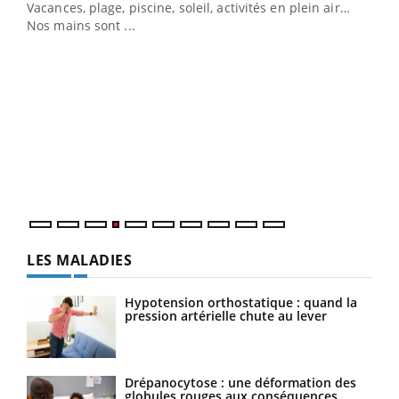
Vacances, plage, piscine, soleil, activités en plein air…
Nos mains sont ...
Dia
You
Le 
pers
ques
LES MALADIES
Hypotension orthostatique : quand la
pression artérielle chute au lever
Drépanocytose : une déformation des
globules rouges aux conséquences