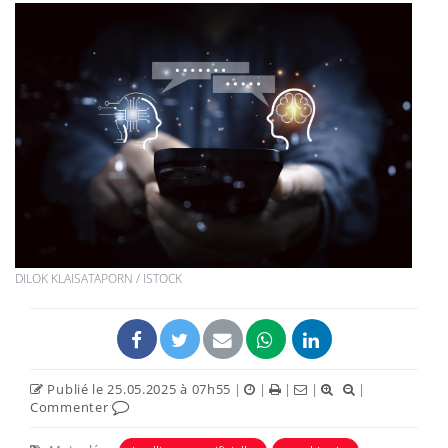
DILOK KLAISATAPORN / ISTOCK
Publié le 25.05.2025 à 07h55
|
|
|
|
|
Commenter