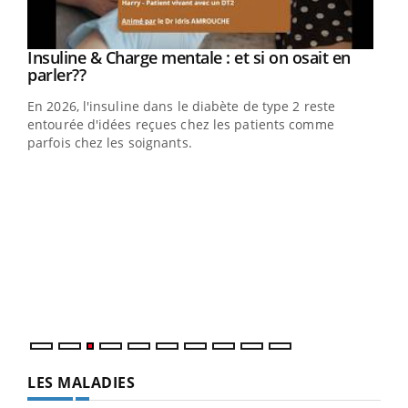
Youtube
Insuline & Charge mentale : et si on osait en
Youtube
Youtube
parler??
En 2026, l'insuline dans le diabète de type 2 reste
entourée d'idées reçues chez les patients comme
parfois chez les soignants.
Ecz
You
pour
L'ét
Vaca
Nos 
LES MALADIES