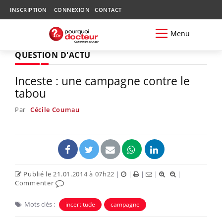
INSCRIPTION
CONNEXION
CONTACT
Menu
QUESTION D'ACTU
Inceste : une campagne contre le
tabou
Par
Cécile Coumau
Publié le 21.01.2014 à 07h22
|
|
|
|
|
Commenter
Mots clés :
incertitude
campagne