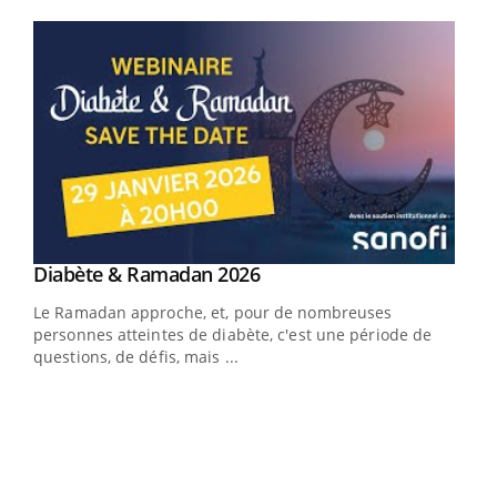
Youtube
Youtube
Diabète & Ramadan 2026
Youtube
Le Ramadan approche, et, pour de nombreuses
vie !
personnes atteintes de diabète, c'est une période de
…
questions, de défis, mais ...
Un 
You
à l