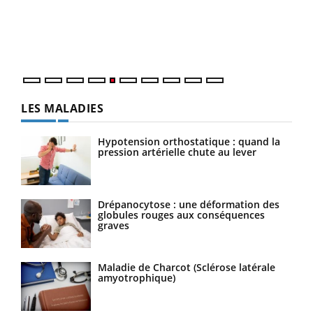
Un é
mati
numé
LES MALADIES
Hypotension orthostatique : quand la
pression artérielle chute au lever
Drépanocytose : une déformation des
globules rouges aux conséquences
graves
Maladie de Charcot (Sclérose latérale
amyotrophique)