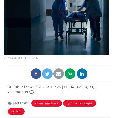
GORODENKOFF/ISTOCK
Publié le 14.03.2025 à 16h25
|
|
|
|
|
Commenter
Mots clés :
erreur médicale
rythme cardiaque
sédatif